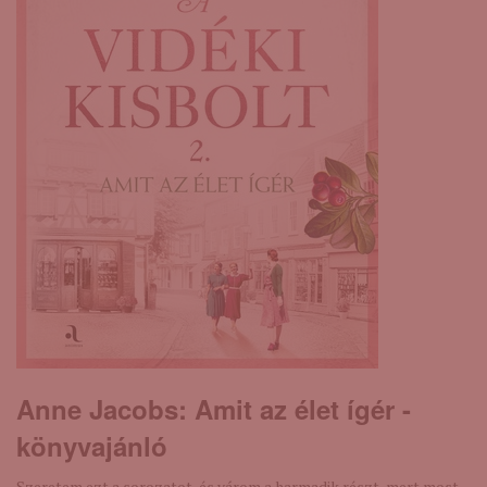
Anne Jacobs: Amit ​az élet ígér -
könyvajánló
Szeretem ezt a sorozatot, és várom a harmadik részt, mert most