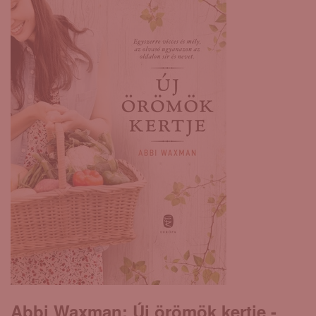
Abbi Waxman: Új ​örömök kertje -