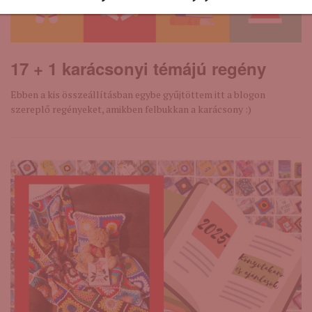
17 + 1 karácsonyi témájú regény
Ebben a kis összeállításban egybe gyűjtöttem itt a blogon
szereplő regényeket, amikben felbukkan a karácsony :)