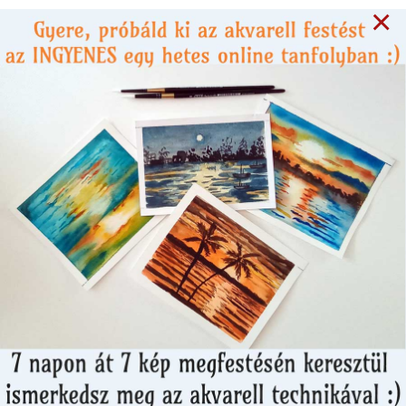
×
Sikersztorik