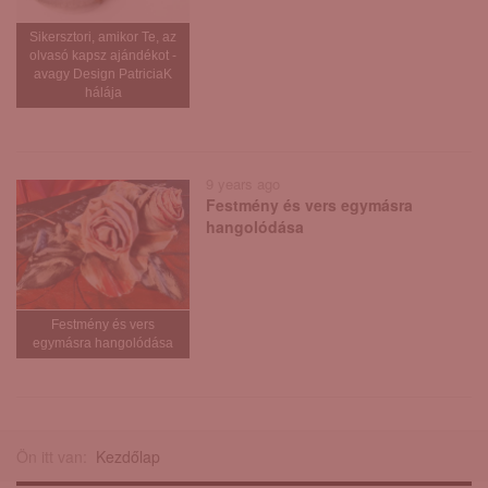
Sikersztori, amikor Te, az
olvasó kapsz ajándékot -
avagy Design PatriciaK
hálája
9 years ago
Festmény és vers egymásra
hangolódása
Festmény és vers
egymásra hangolódása
Ön itt van:
Kezdőlap