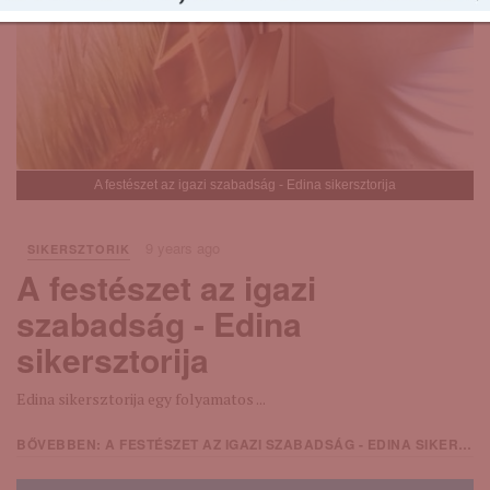
A festészet az igazi szabadság - Edina sikersztorija
9 years ago
SIKERSZTORIK
A festészet az igazi
szabadság - Edina
sikersztorija
Edina sikersztorija egy folyamatos ...
BŐVEBBEN: A FESTÉSZET AZ IGAZI SZABADSÁG - EDINA SIKERSZTORIJA