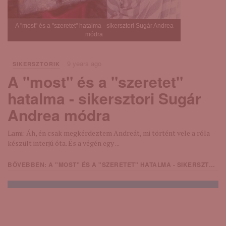
A "most" és a "szeretet" hatalma - sikersztori Sugár Andrea
módra
9 years ago
SIKERSZTORIK
A "most" és a "szeretet"
hatalma - sikersztori Sugár
Andrea módra
Lami: Áh, én csak megkérdeztem Andreát, mi történt vele a róla
készült interjú óta. És a végén egy ...
BŐVEBBEN: A "MOST" ÉS A "SZERETET" HATALMA - SIKERSZTORI SUGÁR ANDREA MÓDRA