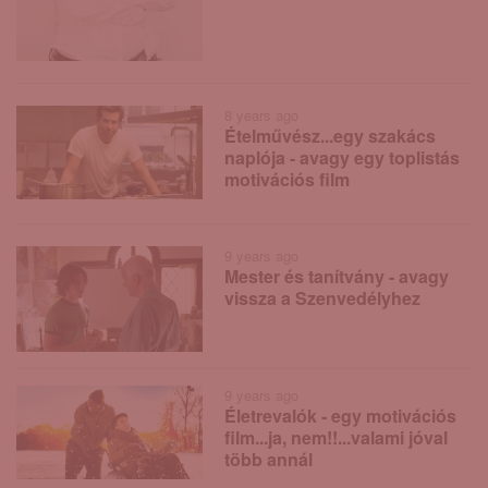
8 years ago
Ételművész...egy szakács
naplója - avagy egy toplistás
motivációs film
9 years ago
Mester és tanítvány - avagy
vissza a Szenvedélyhez
9 years ago
Életrevalók - egy motivációs
film...ja, nem!!...valami jóval
több annál