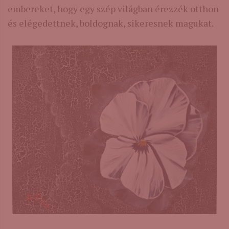
embereket, hogy egy szép világban érezzék otthon
és elégedettnek, boldognak, sikeresnek magukat.