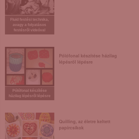
Fluid festési technika,
avagy a folyatásos
festésről videóval
Pólófonal készítése házilag
lépésről lépésre
Pólófonal készítése
házilag lépésről lépésre
Quilling, az életre keltett
papírcsíkok