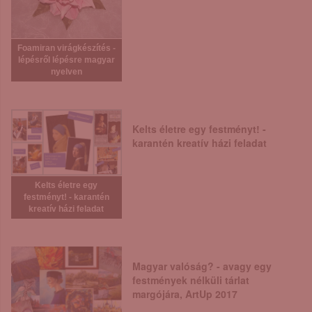
Foamiran virágkészítés -
lépésről lépésre magyar
nyelven
Kelts életre egy festményt! -
karantén kreatív házi feladat
Kelts életre egy
festményt! - karantén
kreatív házi feladat
Magyar valóság? - avagy egy
festmények nélküli tárlat
margójára, ArtUp 2017