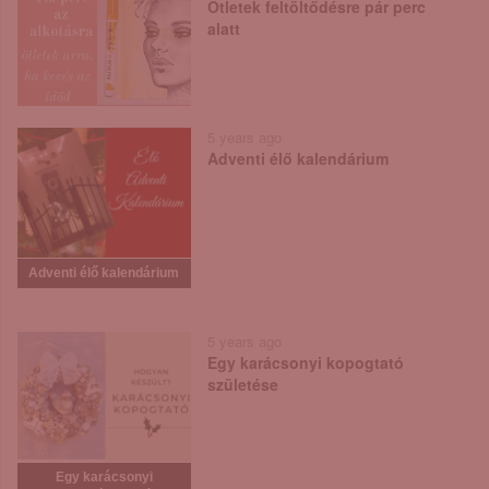
Ötletek feltöltődésre pár perc
alatt
5 years ago
Adventi élő kalendárium
Adventi élő kalendárium
5 years ago
Egy karácsonyi kopogtató
születése
Egy karácsonyi