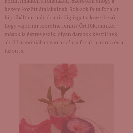
kötni, imádom a fonalakat, -szeretem ahogy a
kezem között átalakulnak. Sok-sok fajta fonalat
kipróbáltam már, de mindig izgat a következő,
hogy vajon mi szeretne lenni? Örülök, amikor
mások is észreveszik, olyan darabok készülnek,
ahol harmóniában van a szín, a fonal, a minta és a
fazon is.