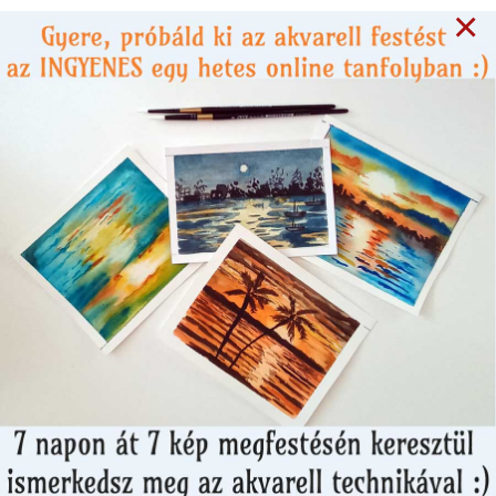
×
8 years ago
HETI MOTIVÁCIÓ
Akiknek az alkotás több,
mint egy hobbi