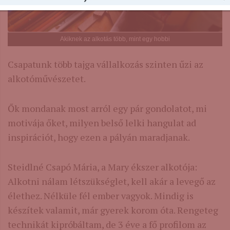
Akiknek az alkotás több, mint egy hobbi
Csapatunk több tajga vállalkozás szinten űzi az
alkotóművészetet.
Ők mondanak most arról egy pár gondolatot, mi
motivája őket, milyen belső lelki hangulat ad
inspirációt, hogy ezen a pályán maradjanak.
Steidlné Csapó Mária, a Mary ékszer alkotója:
Alkotni nálam létszükséglet, kell akár a levegő az
élethez. Nélküle fél ember vagyok. Mindig is
készítek valamit, már gyerek korom óta. Rengeteg
technikát kipróbáltam, de 3 éve a fő profilom az