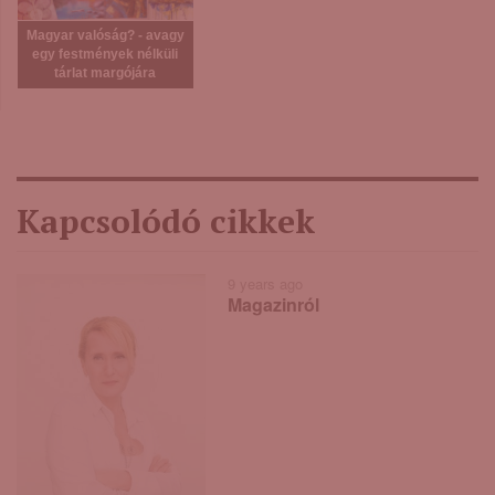
Magyar valóság? - avagy
egy festmények nélküli
tárlat margójára
Kapcsolódó cikkek
9 years ago
Magazinról