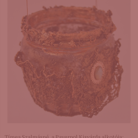
Tímea Szalmásné, a Paverpol Kisvárda alkotója: