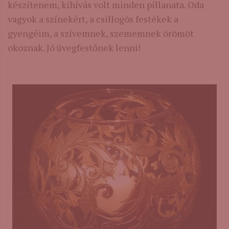
készítenem, kihívás volt minden pillanata. Oda
vagyok a színekért, a csillogós festékek a
gyengéim, a szívemnek, szememnek örömöt
okoznak. Jó üvegfestőnek lenni!