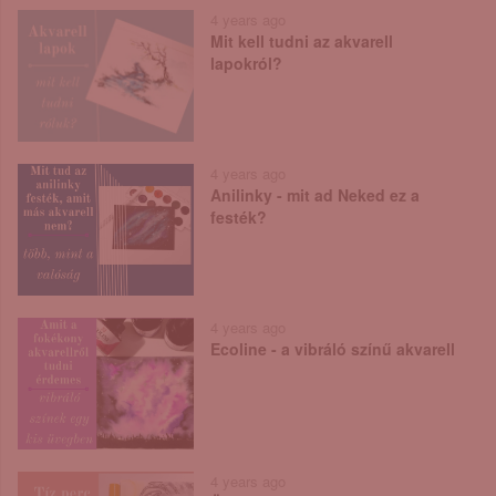
4 years ago
Mit kell tudni az akvarell
lapokról?
4 years ago
Anilinky - mit ad Neked ez a
festék?
4 years ago
Ecoline - a vibráló színű akvarell
4 years ago