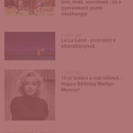
Ízek, imák, szerelmek - és a
gyorstekerő gomb
összhangja
9 years ago
La La Land - pont mint a
strandkönyvek
9 years ago
10 jó tanács a mai nőknek -
Happy Birthday Marilyn
Monroe!