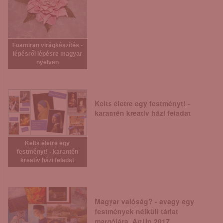
Foamiran virágkészítés -
lépésről lépésre magyar
nyelven
Kelts életre egy festményt! -
karantén kreatív házi feladat
Kelts életre egy
festményt! - karantén
kreatív házi feladat
Magyar valóság? - avagy egy
festmények nélküli tárlat
margójára, ArtUp 2017