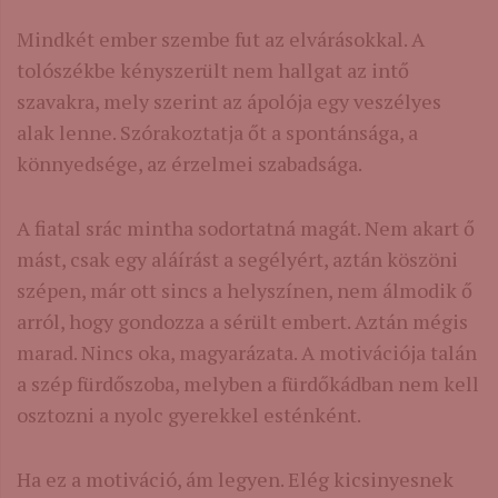
Mindkét ember szembe fut az elvárásokkal. A
tolószékbe kényszerült nem hallgat az intő
szavakra, mely szerint az ápolója egy veszélyes
alak lenne. Szórakoztatja őt a spontánsága, a
könnyedsége, az érzelmei szabadsága.
A fiatal srác mintha sodortatná magát. Nem akart ő
mást, csak egy aláírást a segélyért, aztán köszöni
szépen, már ott sincs a helyszínen, nem álmodik ő
arról, hogy gondozza a sérült embert. Aztán mégis
marad. Nincs oka, magyarázata. A motivációja talán
a szép fürdőszoba, melyben a fürdőkádban nem kell
osztozni a nyolc gyerekkel esténként.
Ha ez a motiváció, ám legyen. Elég kicsinyesnek