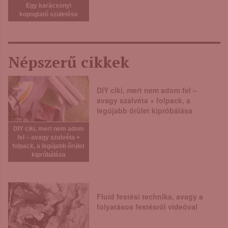
Egy karácsonyi
kopogtató születése
Népszerű cikkek
DIY ciki, mert nem adom fel –
avagy szalvéta + folpack, a
legújabb őrület kipróbálása
DIY ciki, mert nem adom
fel – avagy szalvéta +
folpack, a legújabb őrület
kipróbálása
Fluid festési technika, avagy a
folyatásos festésről videóval