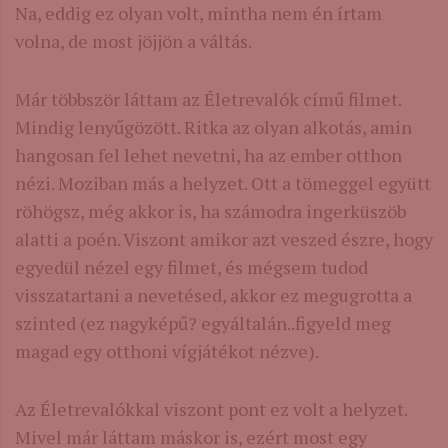
Na, eddig ez olyan volt, mintha nem én írtam
volna, de most jöjjön a váltás.
Már többször láttam az Életrevalók című filmet.
Mindig lenyűgözött. Ritka az olyan alkotás, amin
hangosan fel lehet nevetni, ha az ember otthon
nézi. Moziban más a helyzet. Ott a tömeggel együtt
röhögsz, még akkor is, ha számodra ingerküszöb
alatti a poén. Viszont amikor azt veszed észre, hogy
egyedül nézel egy filmet, és mégsem tudod
visszatartani a nevetésed, akkor ez megugrotta a
szinted (ez nagyképű? egyáltalán..figyeld meg
magad egy otthoni vígjátékot nézve).
Az Életrevalókkal viszont pont ez volt a helyzet.
Mivel már láttam máskor is, ezért most egy