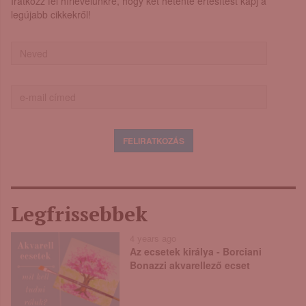
Iratkozz fel hírlevelünkre, hogy két hetente értesítést kapj a
legújabb cikkekről!
Legfrissebbek
4 years ago
Az ecsetek királya - Borciani
Bonazzi akvarellező ecset