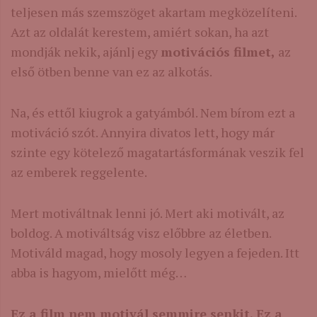
teljesen más szemszöget akartam megközelíteni.
Azt az oldalát kerestem, amiért sokan, ha azt
mondják nekik, ajánlj egy
motivációs filmet,
az
első ötben benne van ez az alkotás.
Na, és ettől kiugrok a gatyámból. Nem bírom ezt a
motiváció szót. Annyira divatos lett, hogy már
szinte egy kötelező magatartásformának veszik fel
az emberek reggelente.
Mert motiváltnak lenni jó. Mert aki motivált, az
boldog. A motiváltság visz előbbre az életben.
Motiváld magad, hogy mosoly legyen a fejeden. Itt
abba is hagyom, mielőtt még…
Ez a film nem motivál semmire senkit. Ez a