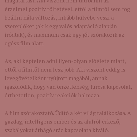
magatartást. Aki viszont nem tud bánni az
érzelmei pozitív töltetével, ettől a filmtől sem fog
beállni nála változás, inkább hülyébe veszi a
szereplőket (akik egy valós adaptáció alapján
íródtak), és maximum csak egy jót szórakozik az
egész film alatt.
Az, aki képtelen adni ilyen-olyan előélete miatt,
ettől a filmtől nem lesz jobb. Aki viszont eddig is
levegővételként nyújtott magából, annak
igazolódik, hogy van önzetlenség, furcsa kapcsolat,
érthetetlen, pozitív reakciók halmaza.
A film szórakoztató. Üdítő a két világ találkozása. A
gazdag, intelligens ember és az alulról érkező,
szabályokat áthágó srác kapcsolata kiváló.