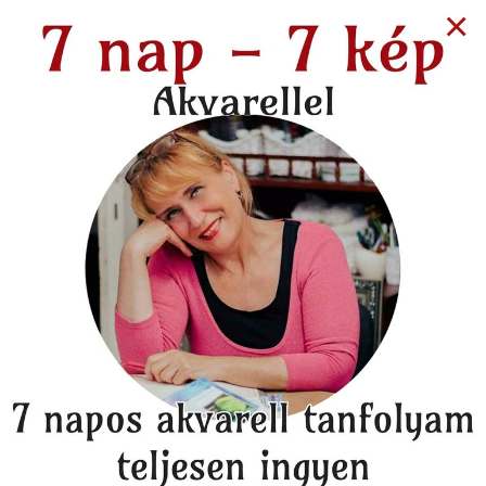
×
9 years ago
FILM, MOZI
Életrevalók - egy
motivációs film...ja,
nem!!...valami jóval több
annál