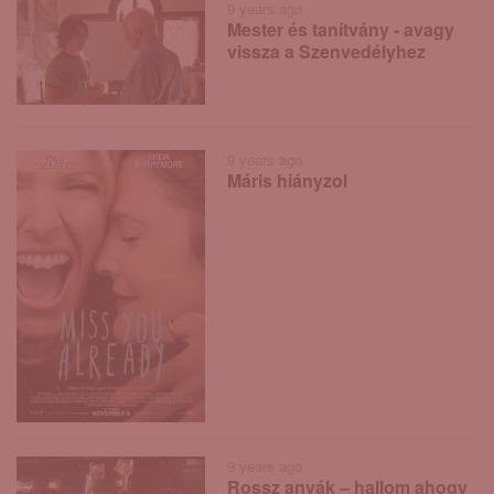
9 years ago
Mester és tanítvány - avagy
vissza a Szenvedélyhez
9 years ago
Máris hiányzol
9 years ago
Rossz anyák – hallom ahogy