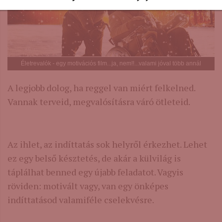
Életrevalók - egy motivációs film...ja, nem!!...valami jóval több annál
A legjobb dolog, ha reggel van miért felkelned.
Vannak terveid, megvalósításra váró ötleteid.
Az ihlet, az indíttatás sok helyről érkezhet. Lehet
ez egy belső késztetés, de akár a külvilág is
táplálhat benned egy újabb feladatot. Vagyis
röviden: motivált vagy, van egy önképes
indíttatásod valamiféle cselekvésre.