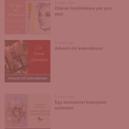
4 years ago
Ötletek feltöltődésre pár perc
alatt
5 years ago
Adventi élő kalendárium
Adventi élő kalendárium
5 years ago
Egy karácsonyi kopogtató
születése