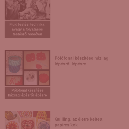
Fluid festési technika,
avagy a folyatásos
festésről videóval
Pólófonal készítése házilag
lépésről lépésre
Pólófonal készítése
házilag lépésről lépésre
Quilling, az életre keltett
papírcsíkok