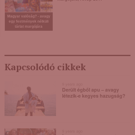
Magyar valóság? - avagy
egy festmények nélküli
tárlat margójára
Kapcsolódó cikkek
9 years ago
Derült égből apu – avagy
létezik-e kegyes hazugság?
9 years ago