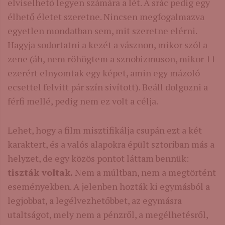
elviselhető legyen számára a lét. A srác pedig egy
élhető életet szeretne. Nincsen megfogalmazva
egyetlen mondatban sem, mit szeretne elérni.
Hagyja sodortatni a kezét a vásznon, mikor szól a
zene (áh, nem röhögtem a sznobizmuson, mikor 11
ezerért elnyomtak egy képet, amin egy mázoló
ecsettel felvitt pár szín sivított). Beáll dolgozni a
férfi mellé, pedig nem ez volt a célja.
Lehet, hogy a film misztifikálja csupán ezt a két
karaktert, és a valós alapokra épült sztoriban más a
helyzet, de egy közös pontot láttam bennük:
tiszták voltak.
Nem a múltban, nem a megtörtént
eseményekben. A jelenben hozták ki egymásból a
legjobbat, a legélvezhetőbbet, az egymásra
utaltságot, mely nem a pénzről, a megélhetésről,