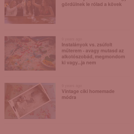
gördülnek le rólad a kövek
9 years ago
Instalányok vs. zsúfolt
műterem - avagy mutasd az
alkotószobád, megmondom
ki vagy...ja nem
9 years ago
Vintage ciki homemade
módra