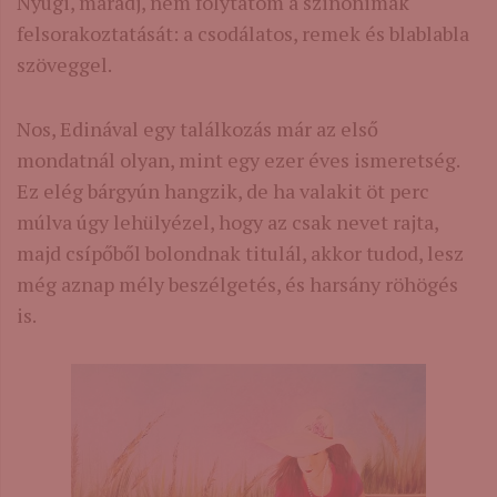
Nyugi, maradj, nem folytatom a szinonimák
felsorakoztatását: a csodálatos, remek és blablabla
szöveggel.
Nos, Edinával egy találkozás már az első
mondatnál olyan, mint egy ezer éves ismeretség.
Ez elég bárgyún hangzik, de ha valakit öt perc
múlva úgy lehülyézel, hogy az csak nevet rajta,
majd csípőből bolondnak titulál, akkor tudod, lesz
még aznap mély beszélgetés, és harsány röhögés
is.