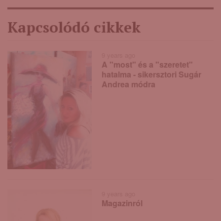
Kapcsolódó cikkek
9 years ago
A "most" és a "szeretet"
hatalma - sikersztori Sugár
Andrea módra
9 years ago
Magazinról