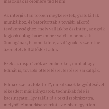
másoknak is örömére tud lenni.
Az
interjú
után többen megkeresték, gratuláltak
munkáihoz, és bátorították a további alkotó
tevékenységhez, mely valljuk be őszintén, az egyik
legjobb dolog, ha az ember valóban nemcsak
önmagának, hanem kifelé, a világnak is szeretne
üzenetet, feltöltődést adni.
Ezek az inspirációk az embereket, mint ahogy
Edinát is, további ötletelésre, festésre sarkallják.
Edina ezzel a „lökettel”, impulzusok begyűjtésével
elkezdett más irányzatok, technikák felé is
kacsintgatni. Így talált rá a textilszobrászatra,
melyből elmondása szerint az ember egyetlen