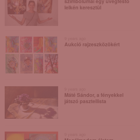
szimbólumai egy üvegfestő
lelkén keresztül
9 years ago
Aukció rajzeszközökért
9 years ago
Máté Sándor, a fényekkel
játszó pasztellista
9 years ago