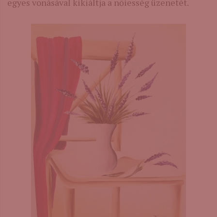
egyes vonásával kikiáltja a nőiesség üzenetét.