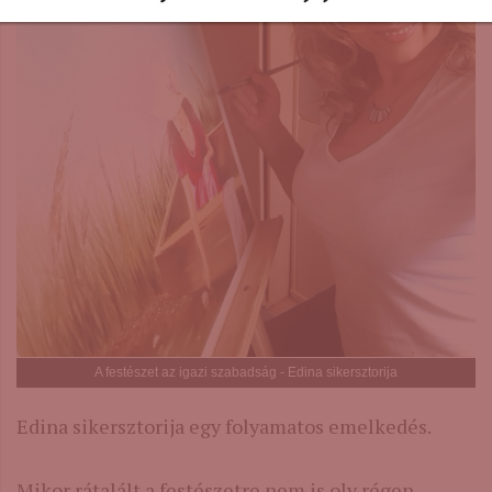
A festészet az igazi szabadság - Edina sikersztorija
Edina sikersztorija egy folyamatos emelkedés.
Mikor rátalált a festészetre nem is oly régen,