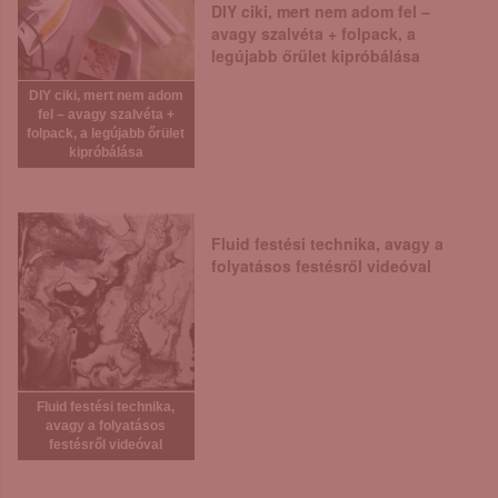
DIY ciki, mert nem adom fel –
avagy szalvéta + folpack, a
legújabb őrület kipróbálása
DIY ciki, mert nem adom
fel – avagy szalvéta +
folpack, a legújabb őrület
kipróbálása
Fluid festési technika, avagy a
folyatásos festésről videóval
Fluid festési technika,
avagy a folyatásos
festésről videóval