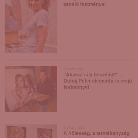
zenélő festményei
9 years ago
"Akarsz róla beszélni?" -
Duhaj Péter elementáris erejű
festményei
9 years ago
A nőiesség, a termékenység