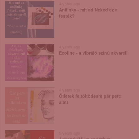
4 years ago
Anilinky - mit ad Neked ez a
festék?
4 years ago
Ecoline - a vibráló színű akvarell
4 years ago
Ötletek feltöltődésre pár perc
alatt
5 years ago