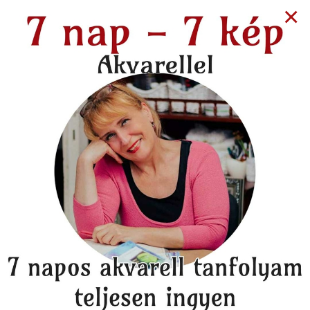
×
9 years ago
SIKERSZTORIK
A festészet az igazi
szabadság - Edina
sikersztorija