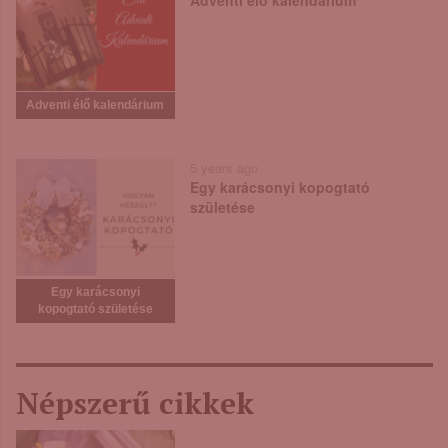
Adventi élő kalendárium
Adventi élő kalendárium
5 years ago
Egy karácsonyi kopogtató
születése
Egy karácsonyi
kopogtató születése
Népszerű cikkek