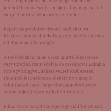
orosz regényben a hősnő előadja romantikus
jelenetét a művészet csodájáról. Úgyhogy mákod
van, ezt most rábízom a képzeletedre.
Képeit megtekintve viszont, melyeket ott
készített, simán el tudod képzelni a lelkesedést a
telefonvonal túlsó végén.
A továbbiakban, talán a cikk miatti lelkesedése,
vagy töretlen szenvedélye, de összehozta Edinát a
sors egy hölggyel, akinek versei tökéletesen
rímelnek festményeire.
Idekattintva
meg is
tekintheted, mert megvallom, annyira büszke
voltam rájuk, hogy meg kellett írnom :)
Edina tervei között szerepel egy kiállítás a közel