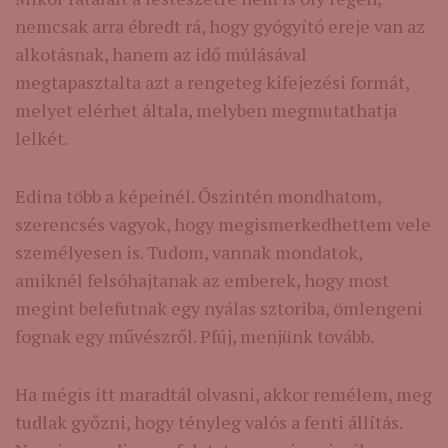
nemcsak arra ébredt rá, hogy gyógyító ereje van az
alkotásnak, hanem az idő múlásával
megtapasztalta azt a rengeteg kifejezési formát,
melyet elérhet általa, melyben megmutathatja
lelkét.
Edina több a képeinél. Őszintén mondhatom,
szerencsés vagyok, hogy megismerkedhettem vele
személyesen is. Tudom, vannak mondatok,
amiknél felsóhajtanak az emberek, hogy most
megint belefutnak egy nyálas sztoriba, ömlengeni
fognak egy művészről. Pfúj, menjünk tovább.
Ha mégis itt maradtál olvasni, akkor remélem, meg
tudlak győzni, hogy tényleg valós a fenti állítás.