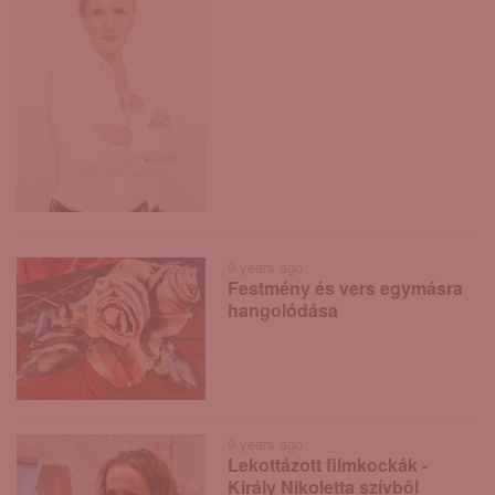
9 years ago
Festmény és vers egymásra
hangolódása
9 years ago
Lekottázott filmkockák -
Király Nikoletta szívből