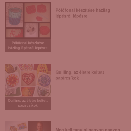
Pólófonal készítése házilag
lépésről lépésre
Pólófonal készítése
házilag lépésről lépésre
Quilling, az életre keltett
papírcsíkok
Quilling, az életre keltett
papírcsíkok
Meg kell tanulni nagyon nagyon