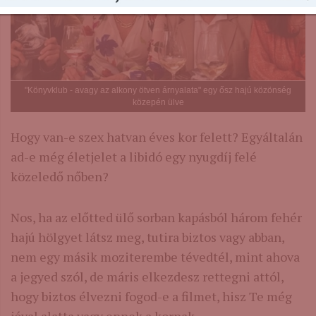
"Könyvklub - avagy az alkony ötven árnyalata" egy ősz hajú közönség
közepén ülve
Hogy van-e szex hatvan éves kor felett? Egyáltalán
ad-e még életjelet a libidó egy nyugdíj felé
közeledő nőben?
Nos, ha az előtted ülő sorban kapásból három fehér
hajú hölgyet látsz meg, tutira biztos vagy abban,
nem egy másik moziterembe tévedtél, mint ahova
a jegyed szól, de máris elkezdesz rettegni attól,
hogy biztos élvezni fogod-e a filmet, hisz Te még