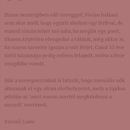
Diane nemrégiben vált özveggyé, Vivian hallani
sem akar arról, hogy együtt aludjon egy férfival, de
másról simán lehet szó nála, ha meglát egy pasit,
Sharon képtelen elengedni a válását, még akkor is,
ha sosem szerette igazán a volt férjét, Carol 35 éve
tartó házassága pedig erősen lelapult, mióta a férje
nyugdíjba vonult.
Már a szereposztásból is látszik, hogy zseniális nők
játszanak el egy olyan élethelyzetet, mely a tipikus
példája az "amit sosem mertél megkérdezni a
szexről" esetének.
Szerző: Lami