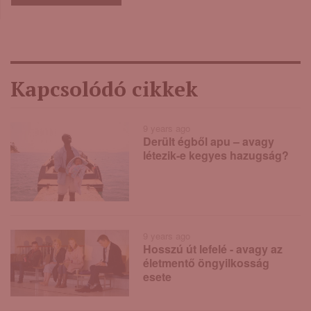
Kapcsolódó cikkek
9 years ago
Derült égből apu – avagy
létezik-e kegyes hazugság?
9 years ago
Hosszú út lefelé - avagy az
életmentő öngyilkosság
esete