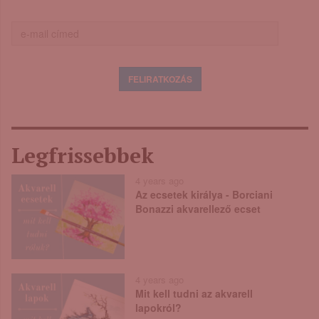
Legfrissebbek
4 years ago
Az ecsetek királya - Borciani
Bonazzi akvarellező ecset
4 years ago
Mit kell tudni az akvarell
lapokról?