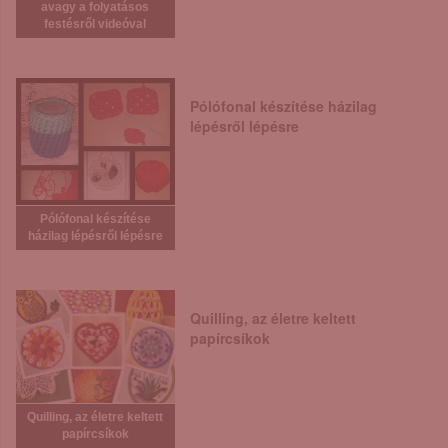
avagy a folyatásos
festésről videóval
Pólófonal készítése házilag
lépésről lépésre
Pólófonal készítése
házilag lépésről lépésre
Quilling, az életre keltett
papírcsíkok
Quilling, az életre keltett
papírcsíkok