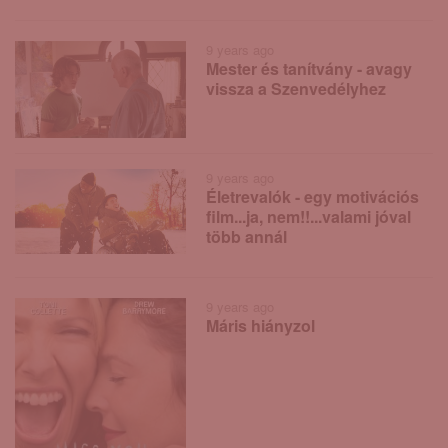
9 years ago
Mester és tanítvány - avagy
vissza a Szenvedélyhez
9 years ago
Életrevalók - egy motivációs
film...ja, nem!!...valami jóval
több annál
9 years ago
Máris hiányzol