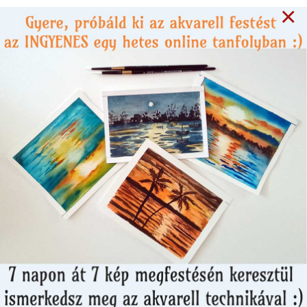
×
8 years ago
FILM, MOZI
"Könyvklub - avagy az
alkony ötven árnyalata"
egy ősz hajú közönség
közepén ülve