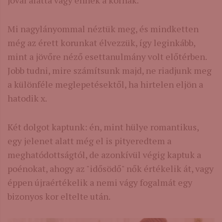
jóval alatta vagy ennek a kornak.
Mi nagylányommal néztük meg, és mindketten
még az érett korunkat élvezzük, így leginkább,
mint a jövőre néző esettanulmány volt előtérben.
Jobb tudni, mire számítsunk majd, ne riadjunk meg
a különféle meglepetésektől, ha hirtelen eljön a
hatodik x.
Két dolgot kaptunk: én, mint hülye romantikus,
egy jelenet alatt még el is pityeredtem a
meghatódottságtól, de azonkívül végig kaptuk a
poénokat, ahogy az "idősödő" nők értékelik át, vagy
éppen újraértékelik a nemi vágy fogalmát egy
bizonyos kor eltelte után.