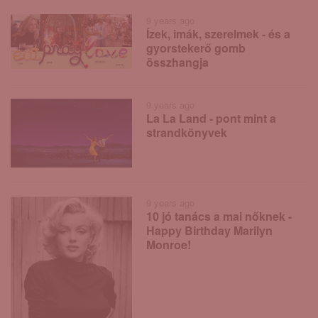
9 years ago
Ízek, imák, szerelmek - és a
gyorstekerő gomb
összhangja
9 years ago
La La Land - pont mint a
strandkönyvek
9 years ago
10 jó tanács a mai nőknek -
Happy Birthday Marilyn
Monroe!