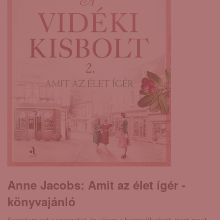
Anne Jacobs: Amit ​az élet ígér -
könyvajánló
Szeretem ezt a sorozatot, és várom a harmadik részt, mert most