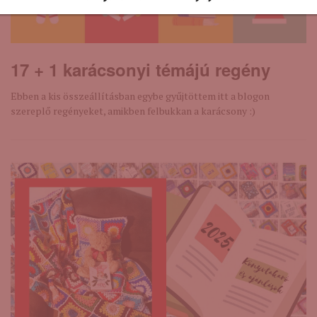
17 + 1 karácsonyi témájú regény
Ebben a kis összeállításban egybe gyűjtöttem itt a blogon
szereplő regényeket, amikben felbukkan a karácsony :)