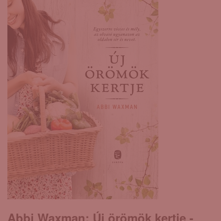
Abbi Waxman: Új ​örömök kertje -