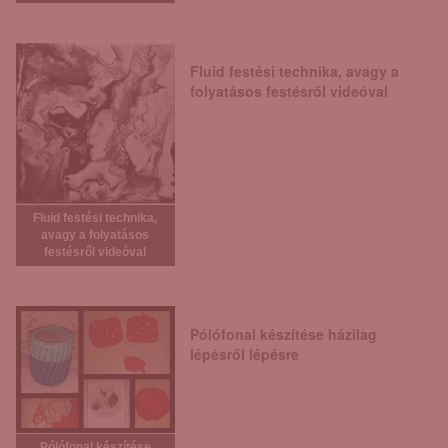
Fluid festési technika, avagy a
folyatásos festésről videóval
Fluid festési technika,
avagy a folyatásos
festésről videóval
Pólófonal készítése házilag
lépésről lépésre
Pólófonal készítése