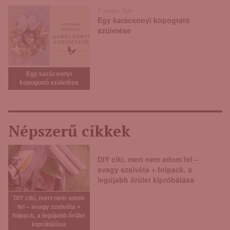
5 years ago
Egy karácsonyi kopogtató
születése
Egy karácsonyi
kopogtató születése
Népszerű cikkek
DIY ciki, mert nem adom fel –
avagy szalvéta + folpack, a
legújabb őrület kipróbálása
DIY ciki, mert nem adom
fel – avagy szalvéta +
folpack, a legújabb őrület
kipróbálása