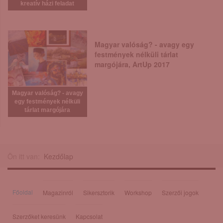
kreatív házi feladat
Magyar valóság? - avagy egy
festmények nélküli tárlat
margójára, ArtUp 2017
Magyar valóság? - avagy
egy festmények nélküli
tárlat margójára
Ön itt van:
Kezdőlap
Főoldal
Magazinról
Sikersztorik
Workshop
Szerzői jogok
Szerzőket keresünk
Kapcsolat