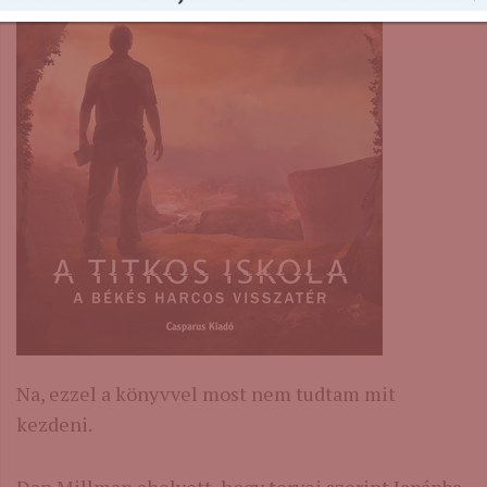
Na, ezzel a könyvvel most nem tudtam mit
kezdeni.