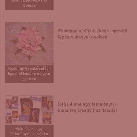
filcanyagból lépésről
lépésre
Foamiran virágkészítés - lépésről
lépésre magyar nyelven
Foamiran virágkészítés -
lépésről lépésre magyar
nyelven
Kelts életre egy festményt! -
karantén kreatív házi feladat
Kelts életre egy
festményt! - karantén