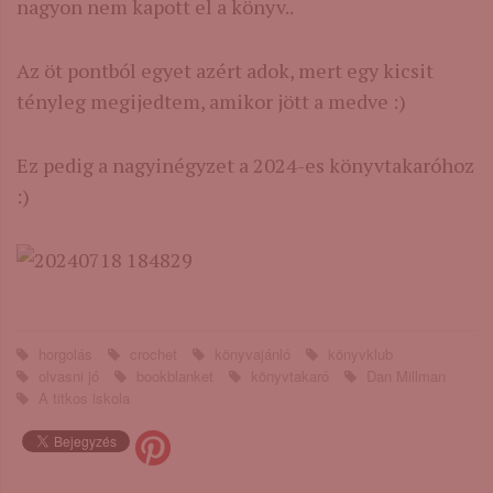
nagyon nem kapott el a könyv..
Az öt pontból egyet azért adok, mert egy kicsit
tényleg megijedtem, amikor jött a medve :)
Ez pedig a nagyinégyzet a 2024-es könyvtakaróhoz
:)
horgolás
crochet
könyvajánló
könyvklub
olvasni jó
bookblanket
könyvtakaró
Dan Millman
A ​titkos iskola