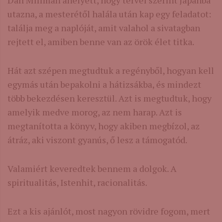
Dan Millman ahelyett, hogy tervei szerint Japánba
utazna, a mesterétől halála után kap egy feladatot:
találja meg a naplóját, amit valahol a sivatagban
rejtett el, amiben benne van az örök élet titka.
Hát azt szépen megtudtuk a regényből, hogyan kell
egymás után bepakolni a hátizsákba, és mindezt
több bekezdésen keresztül. Azt is megtudtuk, hogy
amelyik medve morog, az nem harap. Azt is
megtanította a könyv, hogy akiben megbízol, az
átráz, aki viszont gyanús, ő lesz a támogatód.
Valamiért keveredtek bennem a dolgok. A
spiritualitás, Istenhit, racionalitás.
Ezt a kis ajánlót, most nagyon rövidre fogom, mert