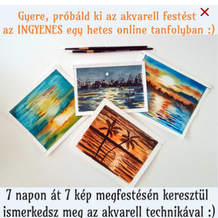
×
2 years ago
KÖNYVKLUB
Dan Millman: A ​titkos
iskola - könyvajánló