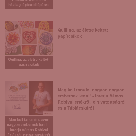
házilag lépésről lépésre
Quilling, az életre keltett
papírcsíkok
Quilling, az életre keltett
papírcsíkok
Meg kell tanulni nagyon nagyon
embernek lenni! - interjú Vámos
Robival értékről, elhivatottságról
és a Táblácskáról
Meg kell tanulni nagyon
nagyon embernek lenni! -
interjú Vámos Robival
értékről, elhivatottságról