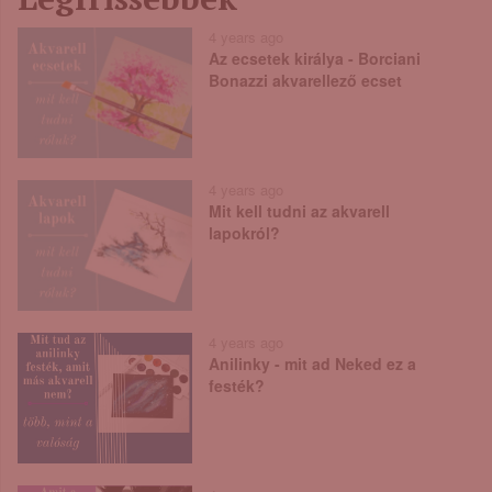
4 years ago
Az ecsetek királya - Borciani
Bonazzi akvarellező ecset
4 years ago
Mit kell tudni az akvarell
lapokról?
4 years ago
Anilinky - mit ad Neked ez a
festék?