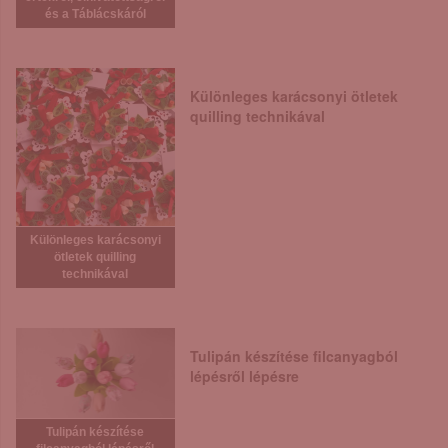
és a Táblácskáról
Különleges karácsonyi ötletek
quilling technikával
Különleges karácsonyi
ötletek quilling
technikával
Tulipán készítése filcanyagból
lépésről lépésre
Tulipán készítése