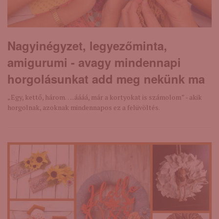
Nagyinégyzet, legyezőminta,
amigurumi - avagy mindennapi
horgolásunkat add meg nekünk ma
„Egy, kettő, három…..áááá, már a kortyokat is számolom” - akik
horgolnak, azoknak mindennapos ez a felüvöltés.