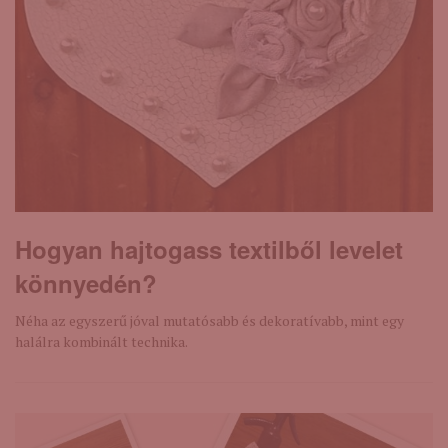
Hogyan hajtogass textilből levelet
könnyedén?
Néha az egyszerű jóval mutatósabb és dekoratívabb, mint egy
halálra kombinált technika.