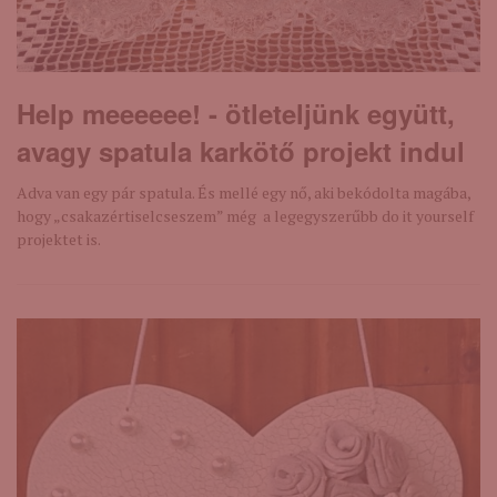
Help meeeeee! - ötleteljünk együtt,
avagy spatula karkötő projekt indul
Adva van egy pár spatula. És mellé egy nő, aki bekódolta magába,
hogy „csakazértiselcseszem” még a legegyszerűbb do it yourself
projektet is.