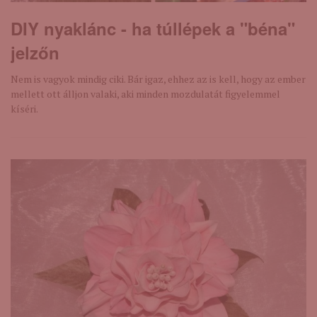
DIY nyaklánc - ha túllépek a "béna"
jelzőn
Nem is vagyok mindig ciki. Bár igaz, ehhez az is kell, hogy az ember
mellett ott álljon valaki, aki minden mozdulatát figyelemmel
kíséri.