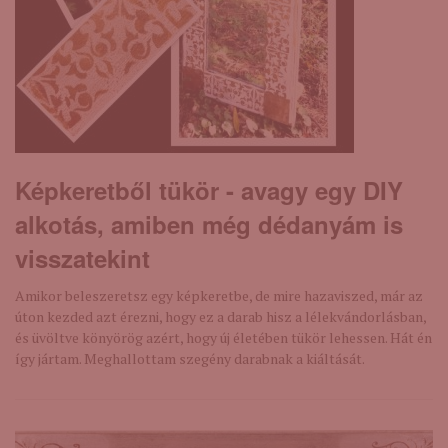
Képkeretből tükör - avagy egy DIY
alkotás, amiben még dédanyám is
visszatekint
Amikor beleszeretsz egy képkeretbe, de mire hazaviszed, már az
úton kezded azt érezni, hogy ez a darab hisz a lélekvándorlásban,
és üvöltve könyörög azért, hogy új életében tükör lehessen. Hát én
így jártam. Meghallottam szegény darabnak a kiáltását.