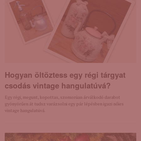
Hogyan öltöztess egy régi tárgyat
csodás vintage hangulatúvá?
Egy régi, megunt, kopottas, szomorúan árválkodó darabot
gyönyörűen át tudsz varázsolni egy pár lépésben igazi nőies
vintage hangulatúvá.