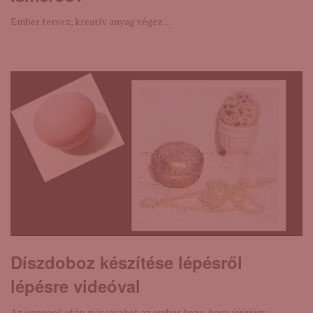
Ember tervez, kreatív anyag végez....
Díszdoboz készítése lépésről
lépésre videóval
Az ünnepek után már viszket az ember keze, hogy úúúúúgy