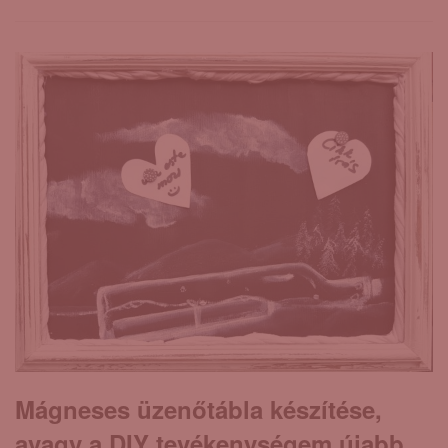
Mágneses üzenőtábla készítése,
avagy a DIY tevékenységem újabb