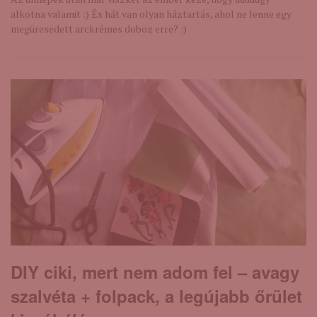
alkotna valamit :) És hát van olyan háztartás, ahol ne lenne egy
megüresedett arckrémes doboz erre? :)
DIY ciki, mert nem adom fel – avagy
szalvéta + folpack, a legújabb őrület