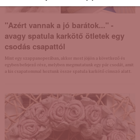
"Azért vannak a jó barátok..." -
avagy spatula karkötő ötletek egy
csodás csapattól
Mint egy szappanoperában, akkor most jöjjön a következő és
egyben befejező rész, melyben megmutatunk egy pár csodát, amit
a kis csapatommal hoztunk össze spatula karkötő címszó alatt.