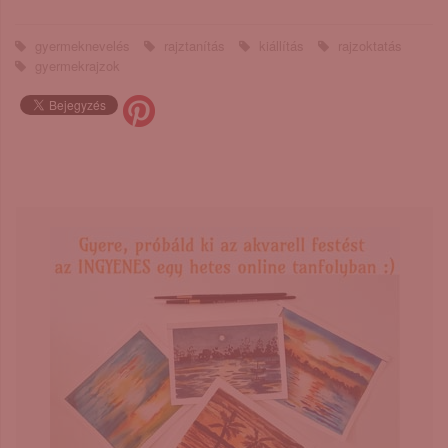
gyermeknevelés
rajztanítás
kiállítás
rajzoktatás
gyermekrajzok