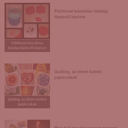
Pólófonal készítése házilag
lépésről lépésre
Pólófonal készítése
házilag lépésről lépésre
Quilling, az életre keltett
papírcsíkok
Quilling, az életre keltett
papírcsíkok
Meg kell tanulni nagyon nagyon