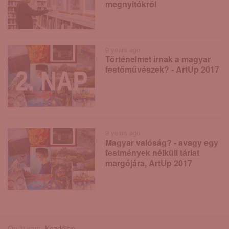
megnyitókról
9 years ago
Történelmet írnak a magyar
festőművészek? - ArtUp 2017
9 years ago
Magyar valóság? - avagy egy
festmények nélküli tárlat
margójára, ArtUp 2017
Ön itt van:
Kezdőlap