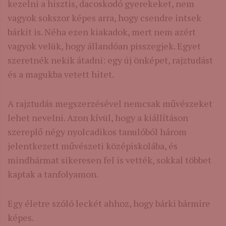
kezelni a hisztis, dacoskodó gyerekeket, nem
vagyok sokszor képes arra, hogy csendre intsek
bárkit is. Néha ezen kiakadok, mert nem azért
vagyok velük, hogy állandóan pisszegjek. Egyet
szeretnék nekik átadni: egy új önképet, rajztudást
és a magukba vetett hitet.
A rajztudás megszerzésével nemcsak művészeket
lehet nevelni. Azon kívül, hogy a kiállításon
szereplő négy nyolcadikos tanulóból három
jelentkezett művészeti középiskolába, és
mindhármat sikeresen fel is vették, sokkal többet
kaptak a tanfolyamon.
Egy életre szóló leckét ahhoz, hogy bárki bármire
képes.