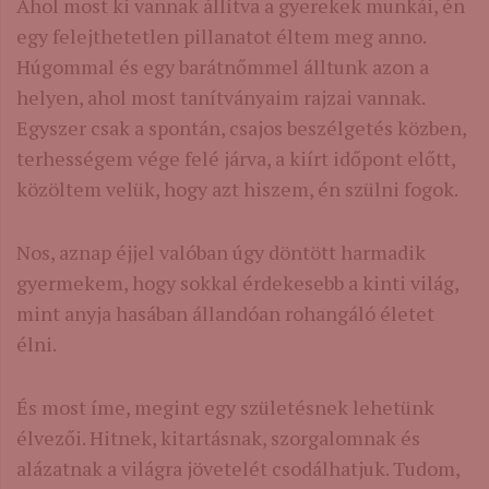
Ahol most ki vannak állítva a gyerekek munkái, én
egy felejthetetlen pillanatot éltem meg anno.
Húgommal és egy barátnőmmel álltunk azon a
helyen, ahol most tanítványaim rajzai vannak.
Egyszer csak a spontán, csajos beszélgetés közben,
terhességem vége felé járva, a kiírt időpont előtt,
közöltem velük, hogy azt hiszem, én szülni fogok.
Nos, aznap éjjel valóban úgy döntött harmadik
gyermekem, hogy sokkal érdekesebb a kinti világ,
mint anyja hasában állandóan rohangáló életet
élni.
És most íme, megint egy születésnek lehetünk
élvezői. Hitnek, kitartásnak, szorgalomnak és
alázatnak a világra jövetelét csodálhatjuk. Tudom,