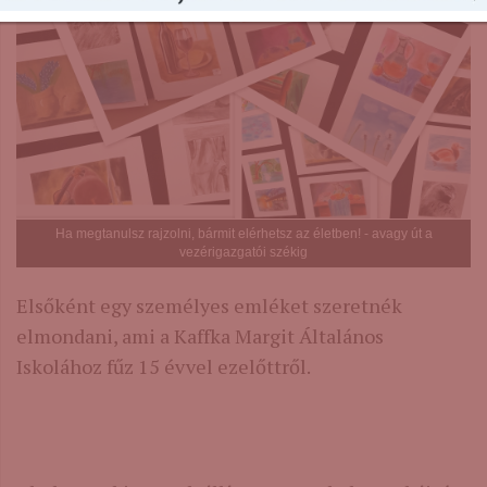
Ha megtanulsz rajzolni, bármit elérhetsz az életben! - avagy út a
vezérigazgatói székig
Elsőként egy személyes emléket szeretnék
elmondani, ami a Kaffka Margit Általános
Iskolához fűz 15 évvel ezelőttről.