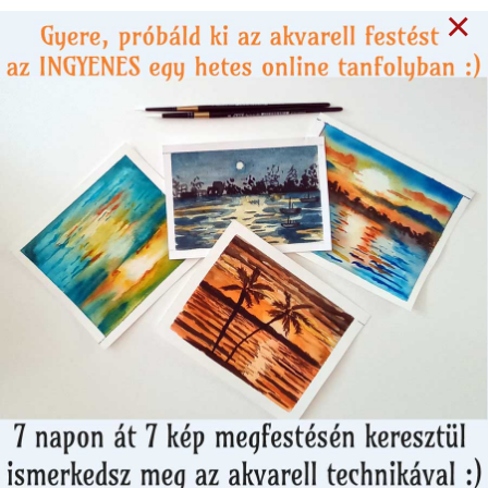
×
9 years ago
HETI MOTIVÁCIÓ
Ha megtanulsz rajzolni,
bármit elérhetsz az
életben! - avagy út a
vezérigazgatói székig