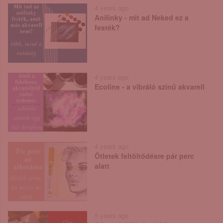
4 years ago
Anilinky - mit ad Neked ez a
festék?
4 years ago
Ecoline - a vibráló színű akvarell
4 years ago
Ötletek feltöltődésre pár perc
alatt
5 years ago