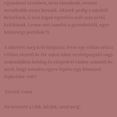
egymással szemben, nem támadnak, semmi
arcoskodás nincs bennük. Akinek pedig a rajzáról
beszélnek, ő sem fogad egyetlen szót sem sértő
kritikának. Lenne mit tanulni a gyerekektől, ugye
közösségi portálok?!)
A sikerért meg kell dolgozni. Nem egy vidám séta a
célhoz vezető út. De vajon hány vezérigazgató vagy
szakmájában boldog és elégedett ember számolt be
arról, hogy minden egyes lépése egy könnyed
lepketánc volt?
Szerző: Lami
Ha tetszett a cikk, kérjük, oszd meg!