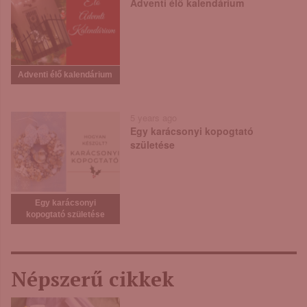
Adventi élő kalendárium
Adventi élő kalendárium
5 years ago
Egy karácsonyi kopogtató
születése
Egy karácsonyi
kopogtató születése
Népszerű cikkek