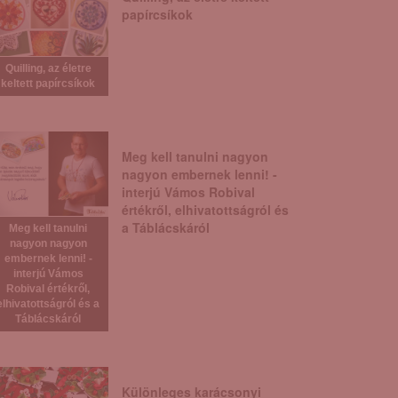
papírcsíkok
Quilling, az életre
keltett papírcsíkok
Meg kell tanulni nagyon
nagyon embernek lenni! -
interjú Vámos Robival
értékről, elhivatottságról és
a Táblácskáról
Meg kell tanulni
nagyon nagyon
embernek lenni! -
interjú Vámos
Robival értékről,
elhivatottságról és a
Táblácskáról
Különleges karácsonyi