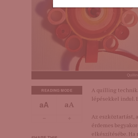
Quillin
A quilling techni
READING MODE
lépésekkel indul. E
aA
aA
Az eszköztartást, a
érdemes begyakoro
elkészítésébe. Ha 
SHARE THIS