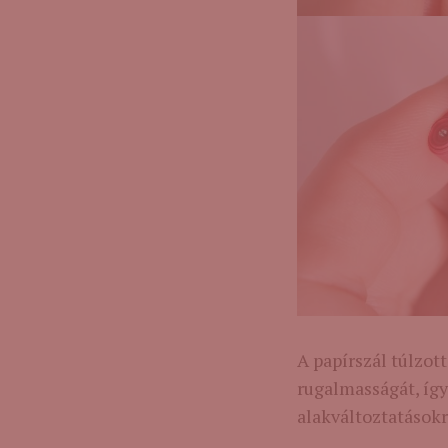
A papírszál túlzott
rugalmasságát, íg
alakváltoztatásokr