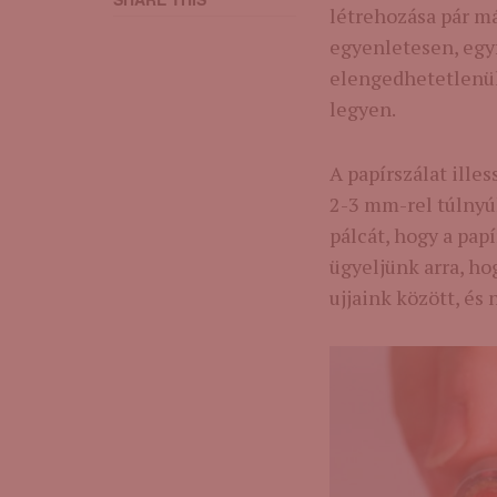
létrehozása pár má
egyenletesen, egy
elengedhetetlenül
legyen.
A papírszálat ille
2-3 mm-rel túlnyúl
pálcát, hogy a pap
ügyeljünk arra, ho
ujjaink között, és 