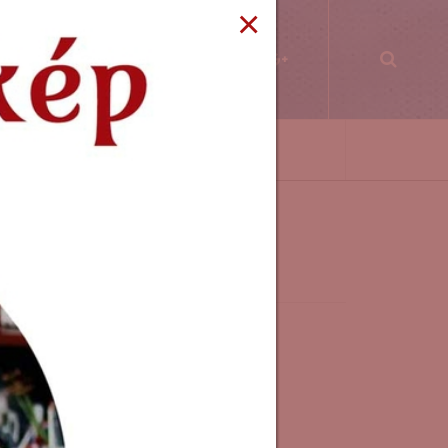
×
PPEK
WORKSHOP
KÖNYVKLUB