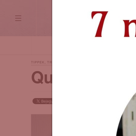
HETI MOTIVÁCIÓ
KÉPZŐMŰVÉS
9 years ago
TIPPEK, TRÜKKÖK
Quilling - ste