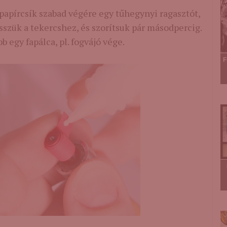
papírcsík szabad végére egy tűhegynyi ragasztót,
sszük a tekercshez, és szorítsuk pár másodpercig.
 egy fapálca, pl. fogvájó vége.
F