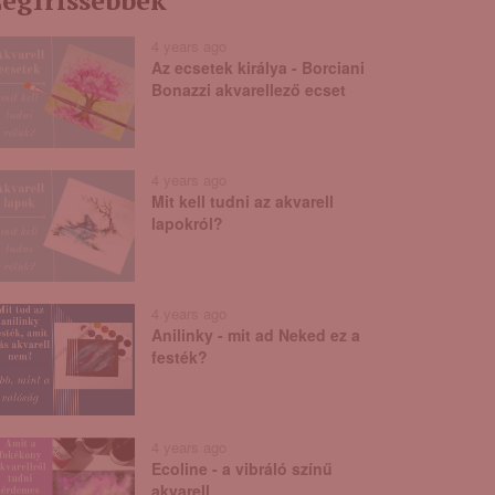
egfrissebbek
4 years ago
Az ecsetek királya - Borciani
Bonazzi akvarellező ecset
4 years ago
Mit kell tudni az akvarell
lapokról?
4 years ago
Anilinky - mit ad Neked ez a
festék?
4 years ago
Ecoline - a vibráló színű
akvarell