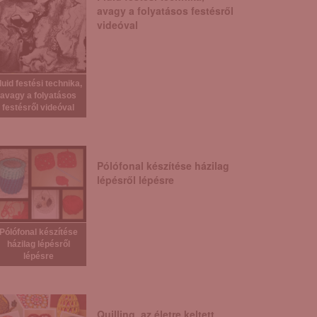
avagy a folyatásos festésről
videóval
luid festési technika,
avagy a folyatásos
festésről videóval
Pólófonal készítése házilag
lépésről lépésre
Pólófonal készítése
házilag lépésről
lépésre
Quilling, az életre keltett