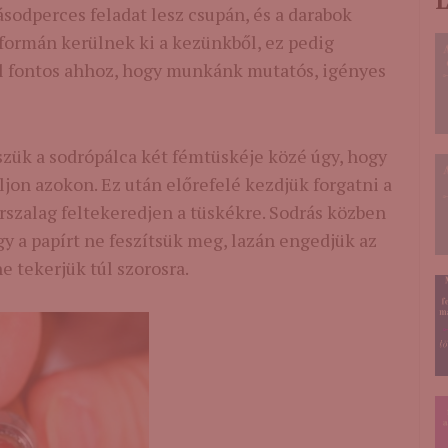
L
sodperces feladat lesz csupán, és a darabok
formán kerülnek ki a kezünkből, ez pedig
 fontos ahhoz, hogy munkánk mutatós, igényes
sszük a sodrópálca két fémtüskéje közé úgy, hogy
jon azokon. Ez után előrefelé kezdjük forgatni a
írszalag feltekeredjen a tüskékre. Sodrás közben
gy a papírt ne feszítsük meg, lazán engedjük az
ne tekerjük túl szorosra.