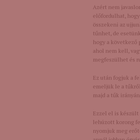
Azért nem javaslom
előfordulhat, hogy 
összekeni az ujju
tűnhet, de esetün
hogy a következő p
ahol nem kell, vag
megfeszülhet és r
Ez után fogjuk a f
emeljük le a tűkrő
majd a tűk irányá
Ezzel el is készül
lehúzott korong fe
nyomjuk meg erőte
annál jobban érvén