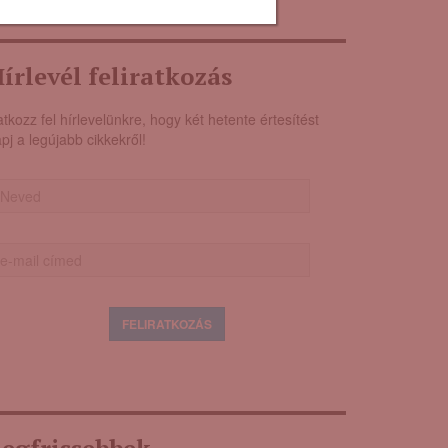
írlevél feliratkozás
atkozz fel hírlevelünkre, hogy két hetente értesítést
pj a legújabb cikkekről!