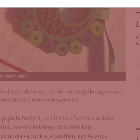
H
Ir
ka
g - step by step 1.
kával készült kompozíciók mindegyike ugyanazon
zek alapja a feltekert papírszál.
 papír befűzését, a szál vezetését és a sodrást
lni, mielőtt belefogunk az első kép
rutinossá váltunk a feladatban, egy tekercs