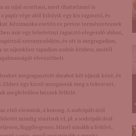
 az ujjal szorítani, mert óhatatlanul is
a papír vége alól kifolyik egy kis ragasztó, és
nkat. Kézimunka esetén ez persze természetesnek
kben már egy leheletnyi ragasztó elegendő ahhoz,
apírszál szennyeződjön, és ott is megragadjon,
y az ujjunkhoz tapadjon sodrás közben, amitől
ugalmasságát elveszítheti.
elsodort megragasztott darabot két ujjunk közé, és
l. Ehhez egy kicsit mozgassuk meg a tekercset,
nak megfelelően húzzuk felfelé.
t az első elemünk, a korong. A sodrópálcáról
lületét mindig simítsuk el, pl. a sodrópálcával
ljesen, függőlegesen. Minél simább a felület,
yesül a szín, annál mutatósabb a munka.