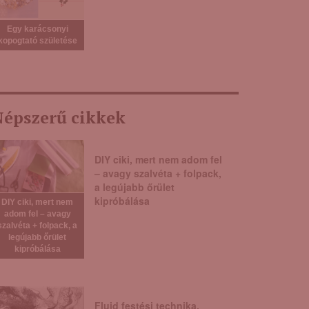
Egy karácsonyi
kopogtató születése
épszerű cikkek
DIY ciki, mert nem adom fel
– avagy szalvéta + folpack,
a legújabb őrület
kipróbálása
DIY ciki, mert nem
adom fel – avagy
szalvéta + folpack, a
legújabb őrület
kipróbálása
Fluid festési technika,