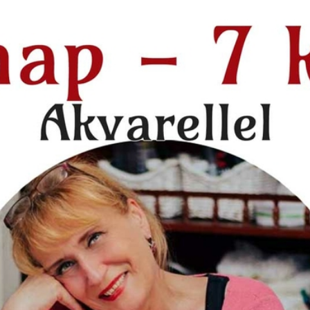
ZET
KÉZMŰVES TECHNIKÁK
FILM, MOZI
SZÍNHÁZ
ZENE
TI
p by step 1.