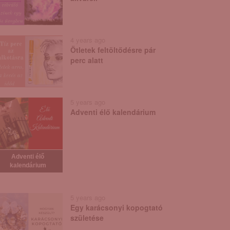
4 years ago
Ötletek feltöltődésre pár
perc alatt
5 years ago
Adventi élő kalendárium
Adventi élő
kalendárium
5 years ago
Egy karácsonyi kopogtató
születése