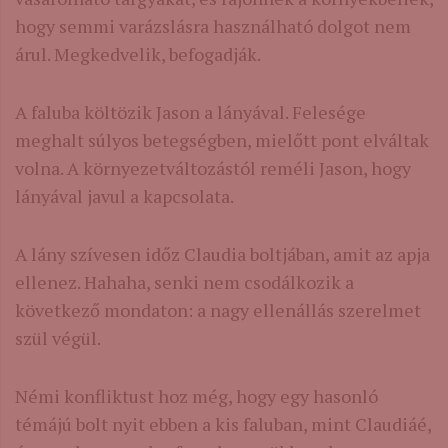
hogy semmi varázslásra használható dolgot nem
árul. Megkedvelik, befogadják.
A faluba költözik Jason a lányával. Felesége
meghalt súlyos betegségben, mielőtt pont elváltak
volna. A környezetváltozástól reméli Jason, hogy
lányával javul a kapcsolata.
A lány szívesen időz Claudia boltjában, amit az apja
ellenez. Hahaha, senki nem csodálkozik a
következő mondaton: a nagy ellenállás szerelmet
szül végül.
Némi konfliktust hoz még, hogy egy hasonló
témájú bolt nyit ebben a kis faluban, mint Claudiáé,