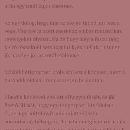
után egy totál lapos történet.
Az egy dolog, hogy már az elején tudod, mi lesz a
vége. Végtére is ezért szeret az ember romantikus
regényeket olvasni. Na de hogy még a feszültség
keltő részeknél sem izgulunk, és tudjuk, "minden
jó, ha vége jó", az totál elálmosít.
Másfél hétig tartott kiolvasni ezt a könyvet, mert a
huszadik oldalán rendszeresen bealudtam.
Claudia két évvel ezelőtt elhagyta férjét, és jól
fizető állását, hogy egy tengerparti kis faluban
éljen. Egy boltot nyit, ami miatt először
boszorkának bélyegzik, de aztán megismerik a nála
vásárolható tárgyakat, és rájönnek a környékbeliek,