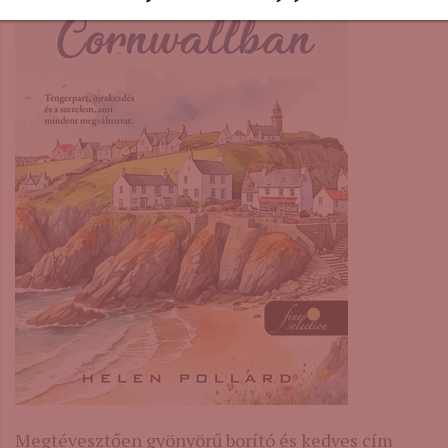
Megtévesztően gyönyörű borító és kedves cím