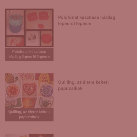
Pólófonal készítése házilag
lépésről lépésre
Pólófonal készítése
házilag lépésről lépésre
Quilling, az életre keltett
papírcsíkok
Quilling, az életre keltett
papírcsíkok