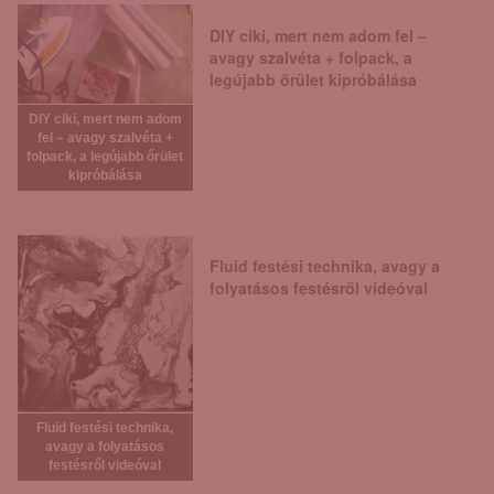
DIY ciki, mert nem adom fel –
avagy szalvéta + folpack, a
legújabb őrület kipróbálása
DIY ciki, mert nem adom
fel – avagy szalvéta +
folpack, a legújabb őrület
kipróbálása
Fluid festési technika, avagy a
folyatásos festésről videóval
Fluid festési technika,
avagy a folyatásos
festésről videóval