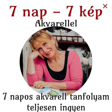
×
1 year ago
KÖNYVKLUB
Helen Pollard:
Varázslatos ​kis bolt
Cornwallban -
könyvajánló