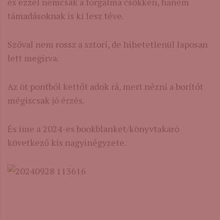
és ezzel nemcsak a forgalma csökken, hanem
támadásoknak is ki lesz téve.
Szóval nem rossz a sztori, de hihetetlenül laposan
lett megírva.
Az öt pontból kettőt adok rá, mert nézni a borítót
mégiscsak jó érzés.
És íme a 2024-es bookblanket/könyvtakaró
következő kis nagyinégyzete.