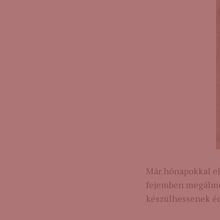
Már hónapokkal e
fejemben megálmo
készülhessenek é