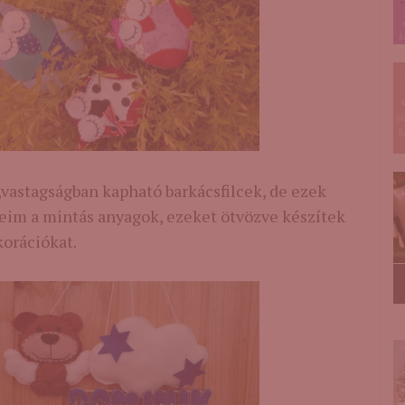
vastagságban kapható barkácsfilcek, de ezek
ceim a mintás anyagok, ezeket ötvözve készítek
orációkat.