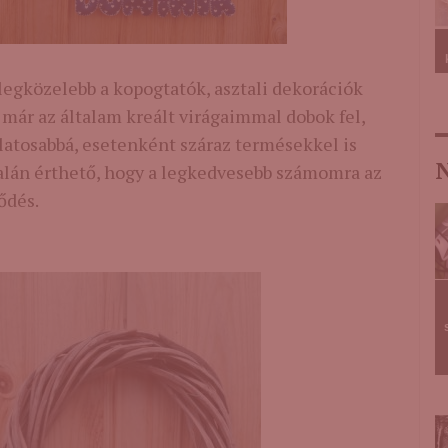
egközelebb a kopogtatók, asztali dekorációk
t már az általam kreált virágaimmal dobok fel,
atosabbá, esetenként száraz termésekkel is
N
talán érthető, hogy a legkedvesebb számomra az
ődés.