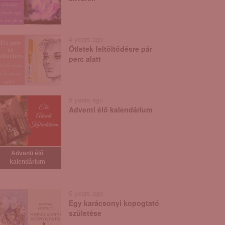
4 years ago
Ötletek feltöltődésre pár
perc alatt
5 years ago
Adventi élő kalendárium
Adventi élő
kalendárium
5 years ago
Egy karácsonyi kopogtató
születése