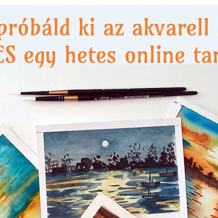
ZET
KÉZMŰVES TECHNIKÁK
FILM, MOZI
SZÍNHÁZ
ZENE
TI