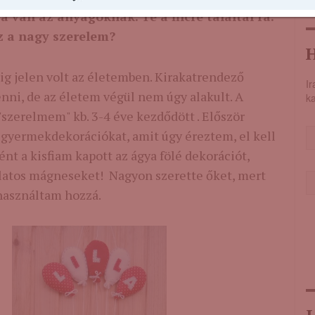
 van az anyagoknak. Te a filcre találtál rá.
z a nagy szerelem?
H
ig jelen volt az életemben. Kirakatrendező
Ir
nni, de az életem végül nem úgy alakult. A
ka
 "szerelmem" kb. 3-4 éve kezdődött . Először
 gyermekdekorációkat, amit úgy éreztem, el kell
nt a kisfiam kapott az ágya fölé dekorációt,
latos mágneseket! Nagyon szerette őket, mert
 használtam hozzá.