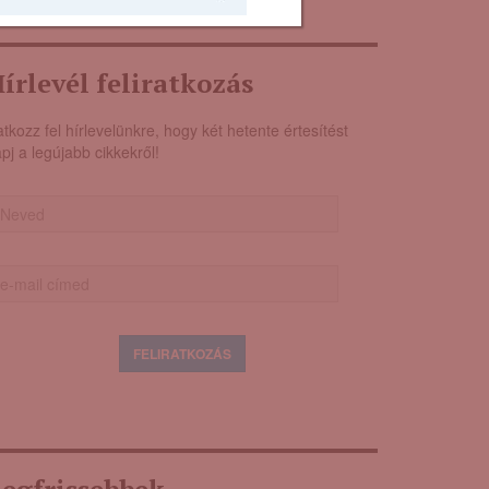
írlevél feliratkozás
atkozz fel hírlevelünkre, hogy két hetente értesítést
pj a legújabb cikkekről!