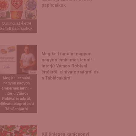
papírcsíkok
Quilling, az életre
keltett papírcsíkok
Meg kell tanulni nagyon
nagyon embernek lenni! -
interjú Vámos Robival
értékről, elhivatottságról és
a Táblácskáról
Meg kell tanulni
nagyon nagyon
embernek lenni! -
interjú Vámos
Robival értékről,
elhivatottságról és a
Táblácskáról
Különleges karácsonyi