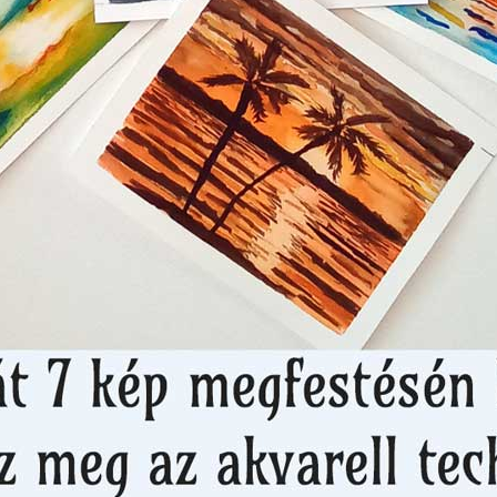
Filcvarázs
til, mely minden gyermek puha játszótársa