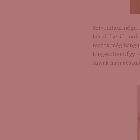
Szívemhez mégis l
készítése áll, ami
teszek még hangul
kiegészítem. Így 
Anyák napi készül