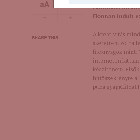
aA
aA
Hatalmas tárháza
Honnan indult e
A kreativitás mind
SHARE THIS
szerettem volna le
filcanyagok iránti
interneten láttam
készítenem. Elsőké
hűtőszekrényre ál
puha gyapjúfilcet