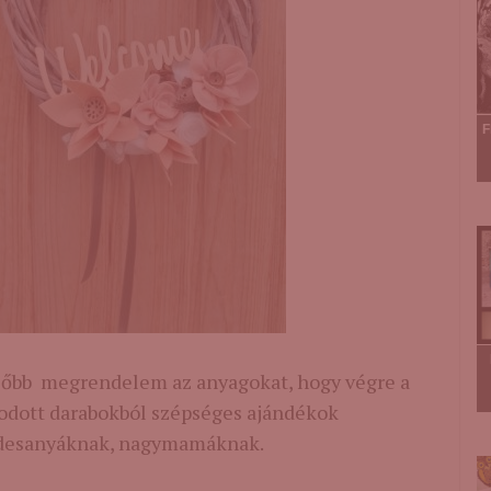
F
lőbb megrendelem az anyagokat, hogy végre a
dott darabokból szépséges ajándékok
desanyáknak, nagymamáknak.