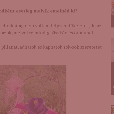
odként esetleg melyik emelnéd ki?
echnikailag nem voltam teljesen tökéletes, de az
m azok, melyekre mindig büszkén és örömmel
pillanat, adhatok és kaphatok sok-sok szeretetet