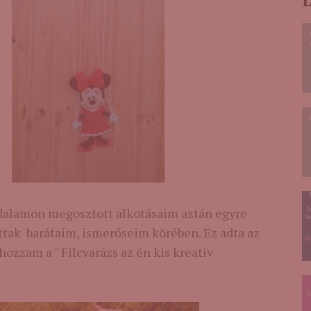
L
ldalamon megosztott alkotásaim aztán egyre
ttak barátaim, ismerőseim körében. Ez adta az
hozzam a " Filcvarázs az én kis kreatív