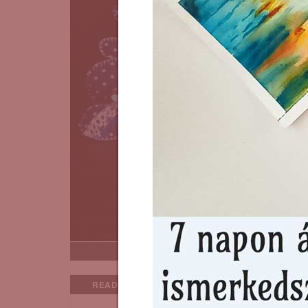
Egy bababarát tex
READING MODE