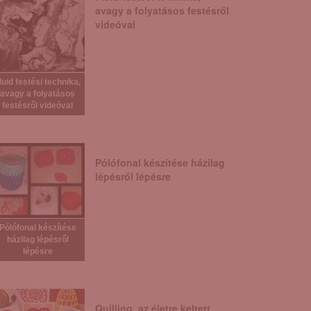
avagy a folyatásos festésről
videóval
luid festési technika,
avagy a folyatásos
festésről videóval
Pólófonal készítése házilag
lépésről lépésre
Pólófonal készítése
házilag lépésről
lépésre
Quilling, az életre keltett