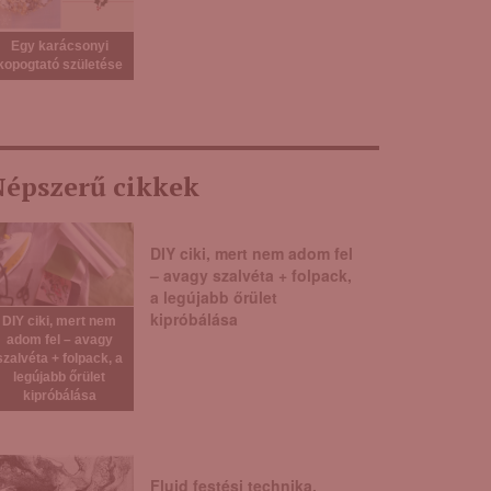
Egy karácsonyi
kopogtató születése
épszerű cikkek
DIY ciki, mert nem adom fel
– avagy szalvéta + folpack,
a legújabb őrület
kipróbálása
DIY ciki, mert nem
adom fel – avagy
szalvéta + folpack, a
legújabb őrület
kipróbálása
Fluid festési technika,