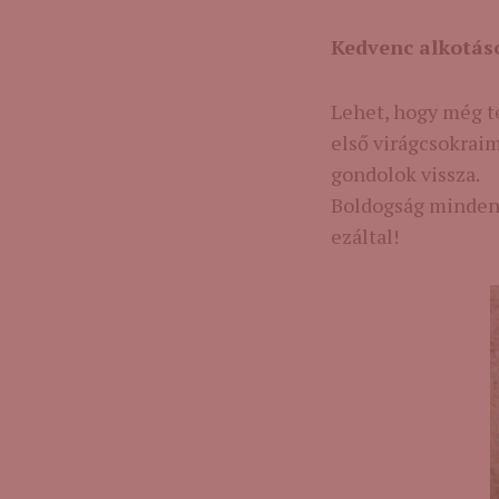
Kedvenc alkotás
Lehet, hogy még t
első virágcsokrai
gondolok vissza.
Boldogság minden 
ezáltal!