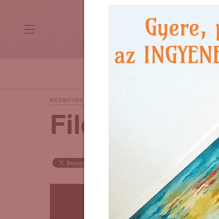
HETI MOTIVÁCIÓ
KÉPZŐMŰVÉS
9 years ago
KÉZMŰVES TECHNIKÁK
Filcvarázs