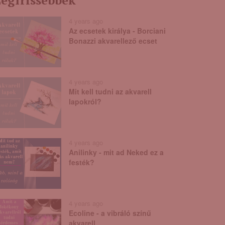
egfrissebbek
4 years ago
Az ecsetek királya - Borciani
Bonazzi akvarellező ecset
4 years ago
Mit kell tudni az akvarell
lapokról?
4 years ago
Anilinky - mit ad Neked ez a
festék?
4 years ago
Ecoline - a vibráló színű
akvarell