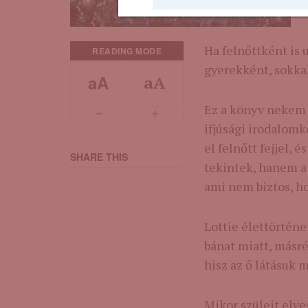
Ha felnőttként is
READING MODE
gyerekként, sokka
aA
aA
Ez a könyv nekem 
ifjúsági irodalom
el felnőtt fejjel,
SHARE THIS
tekintek, hanem a
ami nem biztos, h
Lottie élettörténe
bánat miatt, másré
hisz az ő látásuk m
Mikor szüleit elves