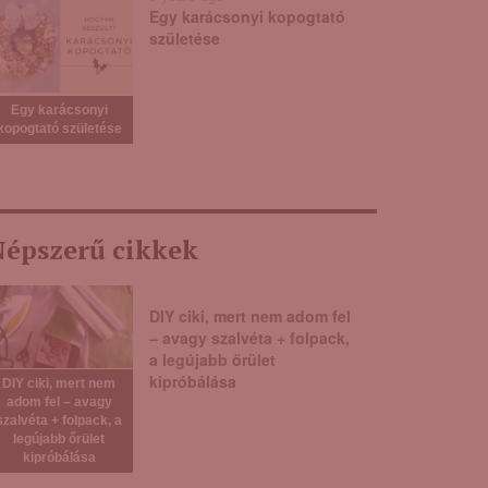
Egy karácsonyi kopogtató
születése
Egy karácsonyi
kopogtató születése
épszerű cikkek
DIY ciki, mert nem adom fel
– avagy szalvéta + folpack,
a legújabb őrület
kipróbálása
DIY ciki, mert nem
adom fel – avagy
szalvéta + folpack, a
legújabb őrület
kipróbálása