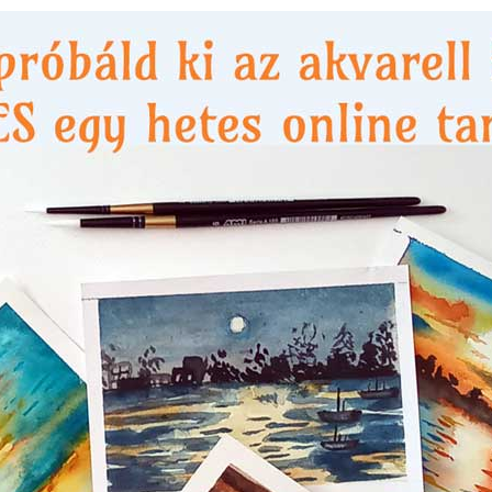
ZET
KÉZMŰVES TECHNIKÁK
FILM, MOZI
SZÍNHÁZ
ZENE
TI
n: Az ​elveszett s