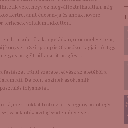
Elhitetik vele, hogy ez megváltoztathatatlan, míg
tkos kertre, amit édesanyja és annak nővére
L
r terhesek voltak mindketten.
tem le a polcról a könyvtárban, örömmel vettem,
 új könyvet a Színpompás Olvasókör tagjainak. Egy
n egyes megélt pillanatát megfesti.
a festészet iránti szeretet elvész az életéből a
alála miatt. De pont a színek azok, amik
pusztulás folyamatát.
ok rá, mert sokkal több ez a kis regény, mint egy
 szőva a fantáziavilág szüleményeivel.