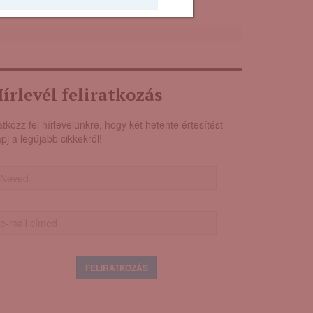
írlevél feliratkozás
atkozz fel hírlevelünkre, hogy két hetente értesítést
pj a legújabb cikkekről!