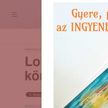
HETI MOTIVÁCIÓ
KÉPZŐMŰVÉS
1 year ago
KÖNYVKLUB
Lorelei Savary
könyvajánló