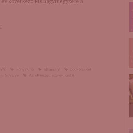
s év következő kis nagyinégyzete a
ánló
könyvklub
olvasni jó
bookblanket
lei Savaryn
Az ​elveszett színek kertje