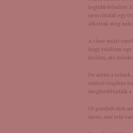
legtöbb felnőtté. 
nem rátalál egy ti
alkottak meg miko
A címe miatt emel
hogy találtam egy
kislány, aki minde
De aztán a színek, 
születi tragikus h
megfordíthatják a 
Öt pontból ötöt ad
mese, ami tele van