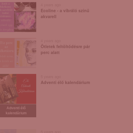
4 years ago
Ecoline - a vibráló színű
akvarell
4 years ago
Ötletek feltöltődésre pár
perc alatt
5 years ago
Adventi élő kalendárium
Adventi élő
kalendárium
5 years ago