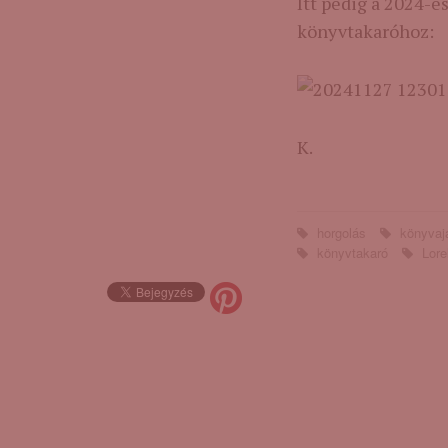
Itt pedig a 2024-e
könyvtakaróhoz:
K.
horgolás
könyvaj
könyvtakaró
Lore