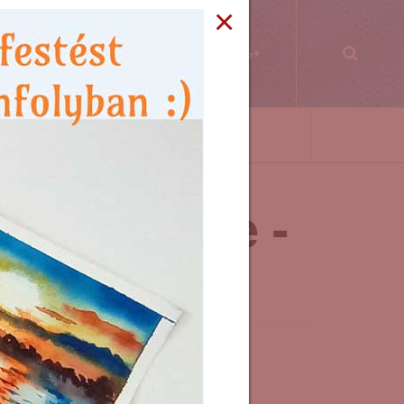
×
PPEK
WORKSHOP
KÖNYVKLUB
zínek kertje -