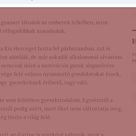
 ugyanazt látnánk az emberek lelkében, mint
l elfogadóbbak maradnánk.
H
a Kis Herceget hozta fel párhuzamban. Azt is
Ir
ként ajánlják, de már sokadik alkalommal olvastam
ka
 és nemcsak mint a motivációs guruk alapművére
 vége felé erősen nyomasztó gondolatokat érzek,
ogy gyerekeknek érthető, vagy való.
te sem feltétlen gyerekirodalom. Egyrészről a
szről pedig azért, mert őket nem változtatja meg,
ég tiszta a világ felé.
zti, az ő színe is szürkévé változik, mint a