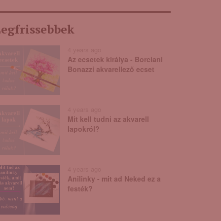
egfrissebbek
4 years ago
Az ecsetek királya - Borciani
Bonazzi akvarellező ecset
4 years ago
Mit kell tudni az akvarell
lapokról?
4 years ago
Anilinky - mit ad Neked ez a
festék?