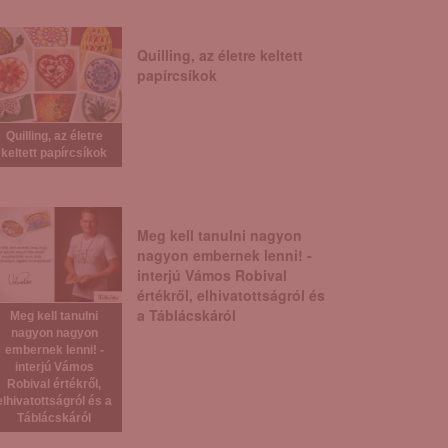
Quilling, az életre keltett
papírcsíkok
Quilling, az életre
keltett papírcsíkok
Meg kell tanulni nagyon
nagyon embernek lenni! -
interjú Vámos Robival
értékről, elhivatottságról és
a Táblácskáról
Meg kell tanulni
nagyon nagyon
embernek lenni! -
interjú Vámos
Robival értékről,
elhivatottságról és a
Táblácskáról