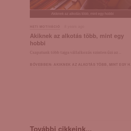
Akiknek az alkotás több, mint egy hobbi
8 years ago
HETI MOTIVÁCIÓ
Akiknek az alkotás több, mint egy
hobbi
Csapatunk több tajga vállalkozás szinten űzi az ...
BŐVEBBEN: AKIKNEK AZ ALKOTÁS TÖBB, MINT EGY HOBBI
További cikkeink...