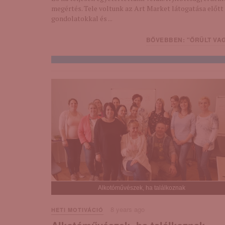
megértés. Tele voltunk az Art Market látogatása előtt
gondolatokkal és ...
BŐVEBBEN: "ŐRÜLT VAGY
Alkotóművészek, ha találkoznak
8 years ago
HETI MOTIVÁCIÓ