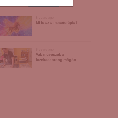
8 years ago
Mi is az a meseterápia?
Mi is az a
meseterápia?
8 years ago
Vak művészek a
fazekaskorong mögött
Vak művészek a
azekaskorong mögött