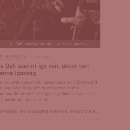
Ha Dali szerint így van, akkor van benne igazság
8 years ago
ETI MOTIVÁCIÓ
a Dali szerint így van, akkor van
enne igazság
ali az egyik legnagyobb marketinges, aki művészetből
lt meg. Lehet köpködni rá szóbeszédek által
ennmaradó pletykákat, hogy még a házassága is csak
y marketing fogás volt. De ...
VEBBEN: HA DALI SZERINT ÍGY VAN, AKKOR VAN BENNE IGAZSÁG