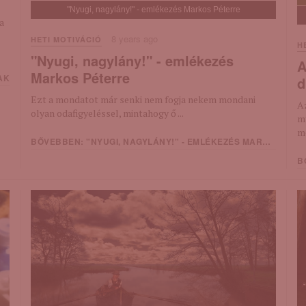
"Nyugi, nagylány!" - emlékezés Markos Péterre
a
8 years ago
HETI MOTIVÁCIÓ
H
"Nyugi, nagylány!" - emlékezés
A
Markos Péterre
AK
d
Ezt a mondatot már senki nem fogja nekem mondani
Az
olyan odafigyeléssel, mintahogy ő ...
m
me
BŐVEBBEN: "NYUGI, NAGYLÁNY!" - EMLÉKEZÉS MARKOS PÉTERRE
BŐ