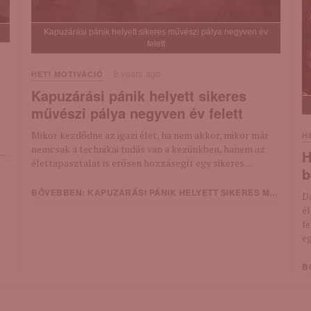
Kapuzárási pánik helyett sikeres művészi pálya negyven év
felett
8 years ago
HETI MOTIVÁCIÓ
Kapuzárási pánik helyett sikeres
művészi pálya negyven év felett
Mikor kezdődne az igazi élet, ha nem akkor, mikor már
H
nemcsak a technikai tudás van a kezünkben, hanem az
H
élettapasztalat is erősen hozzásegít egy sikeres ...
b
BŐVEBBEN: KAPUZÁRÁSI PÁNIK HELYETT SIKERES MŰVÉSZI PÁLYA NEGYVEN ÉV FELETT
D
é
f
eg
BŐ