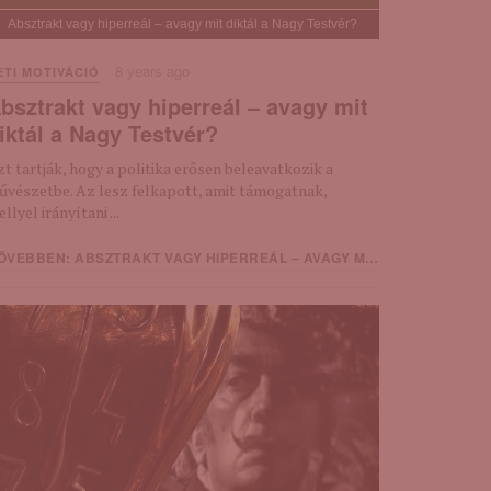
Absztrakt vagy hiperreál – avagy mit diktál a Nagy Testvér?
8 years ago
ETI MOTIVÁCIÓ
bsztrakt vagy hiperreál – avagy mit
iktál a Nagy Testvér?
t tartják, hogy a politika erősen beleavatkozik a
űvészetbe. Az lesz felkapott, amit támogatnak,
llyel irányítani ...
VEBBEN: ABSZTRAKT VAGY HIPERREÁL – AVAGY MIT DIKTÁL A NAGY TESTVÉR?