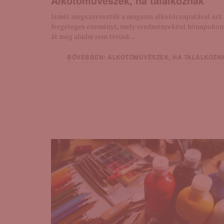
Alkotóművészek, ha találkoznak
Ismét megszerveztük a magazin alkotócsapatával azt 
fergeteges eseményt, mely eredményeként hónapokon
át még aludni sem térünk ...
BŐVEBBEN: ALKOTÓMŰVÉSZEK, HA TALÁLKOZN