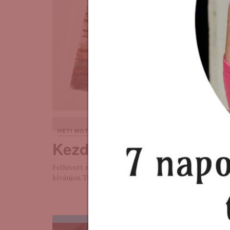
Kezdd az új évet sz
7 years ago
HETI MOTIVÁCIÓ
Kezdd az új évet szeren
Felhívott ma egy közel kilencven éves kedves ismerősü
kívánjon. Tudjátok, mit ...
BŐVEBBEN: KEZDD 