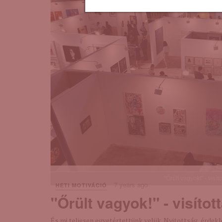
"Őrült vagyok!" - visít
7 years ago
HETI MOTIVÁCIÓ
"Őrült vagyok!" - visítot
És mi teljesen egyetértettünk velük. Nyitottság, érdeklő