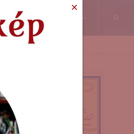
×
PPEK
WORKSHOP
KÖNYVKLUB