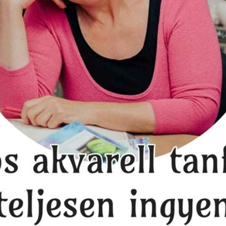
H
erencsésen!
Ir
ka
csésen!
nk, hogy boldog új évet
AZ ÚJ ÉVET SZERENCSÉSEN!