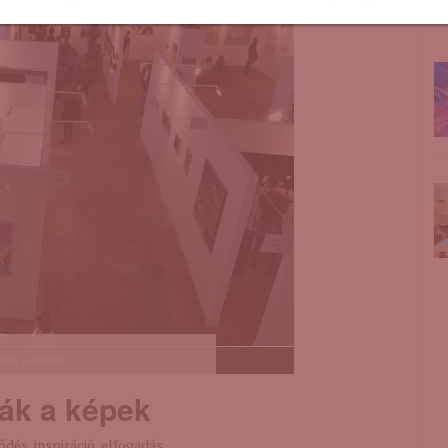
f
ották a képek
ták a képek
dés, inspiráció, elfogadás,