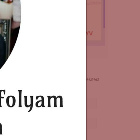
írlevél feliratkozás
atkozz fel hírlevelünkre, hogy két hetente értesítést
pj a legújabb cikkekről!