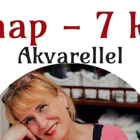
ZET
KÉZMŰVES TECHNIKÁK
FILM, MOZI
SZÍNHÁZ
ZENE
TI