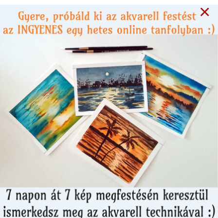
×
2 months ago
KÖNYVKLUB
Lucinda Riley: A ​
meredély szélén -
könyvajánló