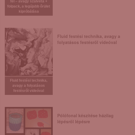
fel – avagy szalvéta +
folpack, a legújabb őrület
kipróbálása
Fluid festési technika, avagy a
folyatásos festésről videóval
Fluid festési technika,
avagy a folyatásos
festésről videóval
Pólófonal készítése házilag
lépésről lépésre