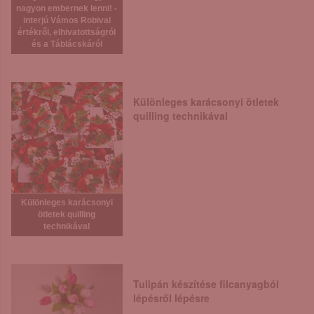
nagyon embernek lenni! -
interjú Vámos Robival
értékről, elhivatottságról
és a Táblácskáról
Különleges karácsonyi ötletek
quilling technikával
Különleges karácsonyi
ötletek quilling
technikával
Tulipán készítése filcanyagból
lépésről lépésre