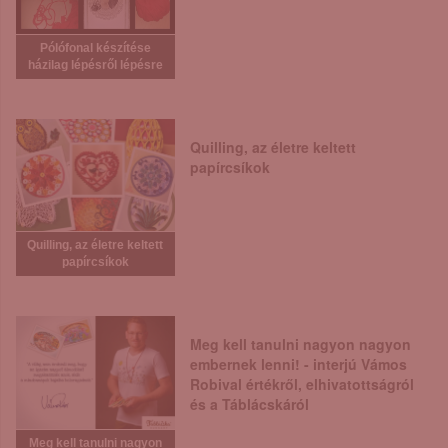
Pólófonal készítése
házilag lépésről lépésre
Quilling, az életre keltett
papírcsíkok
Quilling, az életre keltett
papírcsíkok
Meg kell tanulni nagyon nagyon
embernek lenni! - interjú Vámos
Robival értékről, elhivatottságról
és a Táblácskáról
Meg kell tanulni nagyon