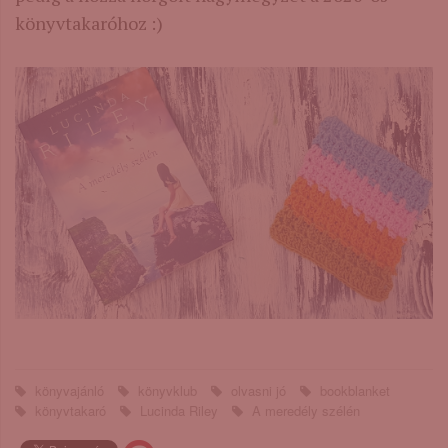
könyvtakaróhoz :)
könyvajánló
könyvklub
olvasni jó
bookblanket
könyvtakaró
Lucinda Riley
A ​meredély szélén