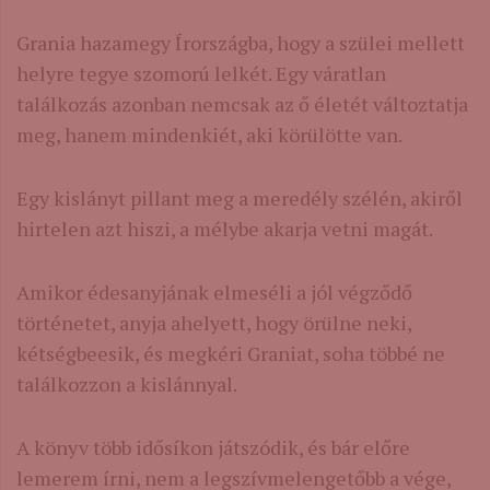
Grania hazamegy Írországba, hogy a szülei mellett
helyre tegye szomorú lelkét. Egy váratlan
találkozás azonban nemcsak az ő életét változtatja
meg, hanem mindenkiét, aki körülötte van.
Egy kislányt pillant meg a meredély szélén, akiről
hirtelen azt hiszi, a mélybe akarja vetni magát.
Amikor édesanyjának elmeséli a jól végződő
történetet, anyja ahelyett, hogy örülne neki,
kétségbeesik, és megkéri Graniat, soha többé ne
találkozzon a kislánnyal.
A könyv több idősíkon játszódik, és bár előre
lemerem írni, nem a legszívmelengetőbb a vége,