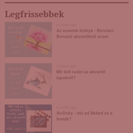
Legfrissebbek
4 years ago
Az ecsetek királya - Borciani
Bonazzi akvarellező ecset
4 years ago
Mit kell tudni az akvarell
lapokról?
4 years ago
Anilinky - mit ad Neked ez a
festék?