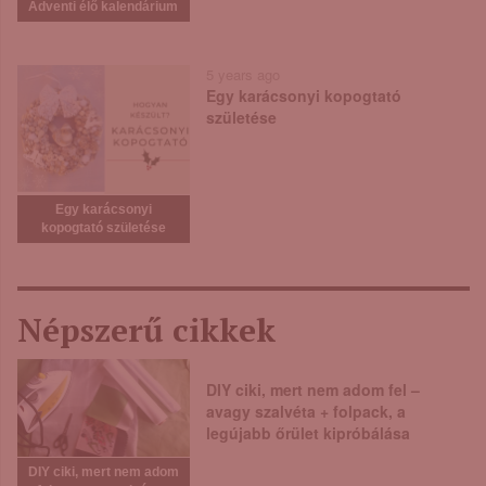
Adventi élő kalendárium
5 years ago
Egy karácsonyi kopogtató
születése
Egy karácsonyi
kopogtató születése
Népszerű cikkek
DIY ciki, mert nem adom fel –
avagy szalvéta + folpack, a
legújabb őrület kipróbálása
DIY ciki, mert nem adom