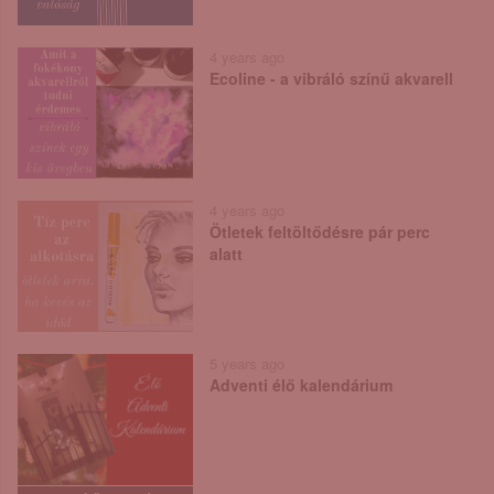
4 years ago
Ecoline - a vibráló színű akvarell
4 years ago
Ötletek feltöltődésre pár perc
alatt
5 years ago
Adventi élő kalendárium