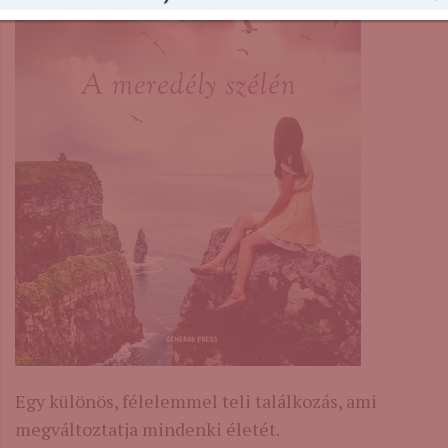
Egy különös, félelemmel teli találkozás, ami
megváltoztatja mindenki életét.