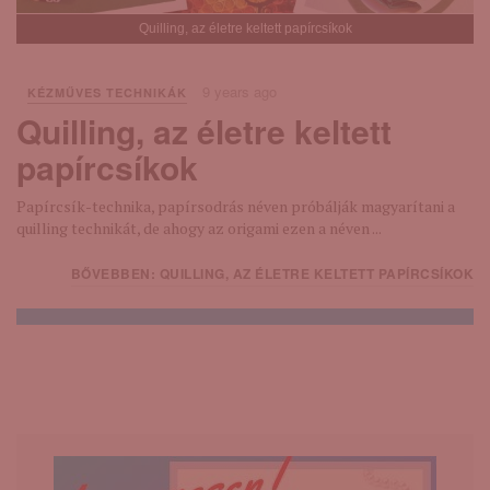
Quilling, az életre keltett papírcsíkok
9 years ago
KÉZMŰVES TECHNIKÁK
Quilling, az életre keltett
papírcsíkok
Papírcsík-technika, papírsodrás néven próbálják magyarítani a
quilling technikát, de ahogy az origami ezen a néven ...
BŐVEBBEN: QUILLING, AZ ÉLETRE KELTETT PAPÍRCSÍKOK