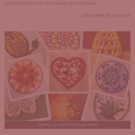
Egy bababarát textil, mely minden gyermek puha ...
BŐVEBBEN: FILCVARÁZS
Quilling, az életre keltett papírcsíkok