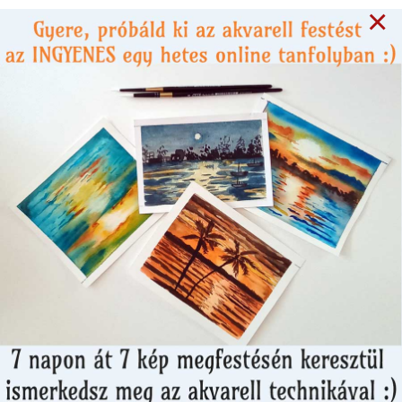
×
Kézműves technikák
Filcvarázs