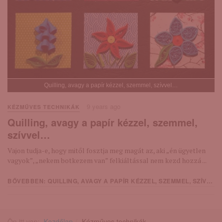
Quilling, avagy a papír kézzel, szemmel, szívvel…
9 years ago
KÉZMŰVES TECHNIKÁK
Quilling, avagy a papír kézzel, szemmel,
szívvel…
Vajon tudja-e, hogy mitől fosztja meg magát az, aki „én ügyetlen
vagyok”, „nekem botkezem van” felkiáltással nem kezd hozzá ...
BŐVEBBEN: QUILLING, AVAGY A PAPÍR KÉZZEL, SZEMMEL, SZÍVVEL…
Ön itt van:
Kezdőlap
Kézműves technikák