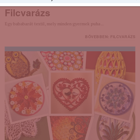
9 years ago
KÉZMŰVES TECHNIKÁK
Filcvarázs
Egy bababarát textil, mely minden gyermek puha ...
BŐVEBBEN: FILCVARÁZS