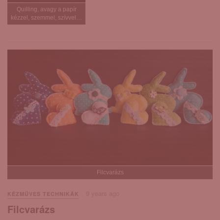
Quilling, avagy a papír
kézzel, szemmel, szívvel…
Filcvarázs
9 years ago
KÉZMŰVES TECHNIKÁK
Filcvarázs