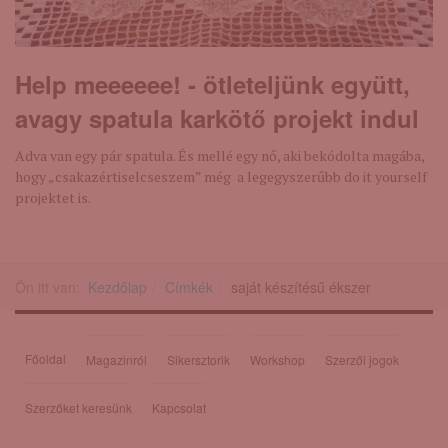
Help meeeeee! - ötleteljünk együtt,
avagy spatula karkötő projekt indul
Adva van egy pár spatula. És mellé egy nő, aki bekódolta magába,
hogy „csakazértiselcseszem” még a legegyszerűbb do it yourself
projektet is.
Ön itt van:
Kezdőlap
Címkék
saját készítésű ékszer
Főoldal
Magazinról
Sikersztorik
Workshop
Szerzői jogok
Szerzőket keresünk
Kapcsolat