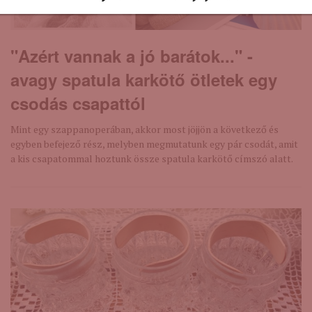
"Azért vannak a jó barátok..." -
avagy spatula karkötő ötletek egy
csodás csapattól
Mint egy szappanoperában, akkor most jöjjön a következő és
egyben befejező rész, melyben megmutatunk egy pár csodát, amit
a kis csapatommal hoztunk össze spatula karkötő címszó alatt.