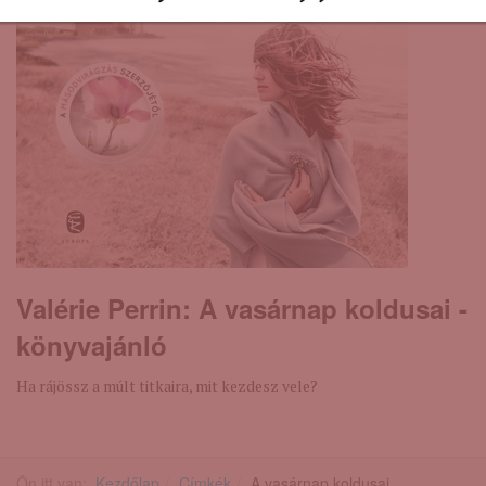
Valérie Perrin: A ​vasárnap koldusai -
könyvajánló
Ha rájössz a múlt titkaira, mit kezdesz vele?
Ön itt van:
Kezdőlap
Címkék
A ​vasárnap koldusai