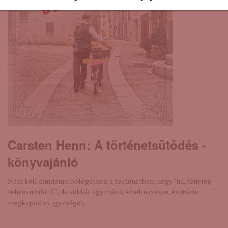
Carsten Henn: A ​történetsütödés -
könyvajánló
Nem kell mindenre bólogatnod a történetben, hogy "hú, tényleg
teljesen hihető", de vidd át egy másik értelmezésre, és máris
megkapod az igazságot.